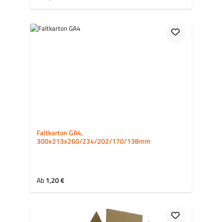
Faltkarton GA4,
300x213x260/234/202/170/138mm
Regulärer Preis:
Ab
1,20 €