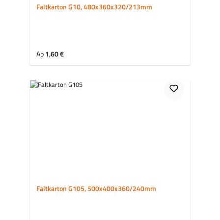
Faltkarton G10, 480x360x320/213mm
Regulärer Preis:
Ab
1,60 €
Faltkarton G105, 500x400x360/240mm