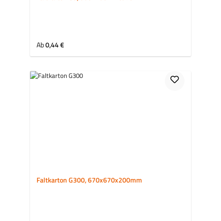
Regulärer Preis:
Ab
0,44 €
Faltkarton G300, 670x670x200mm