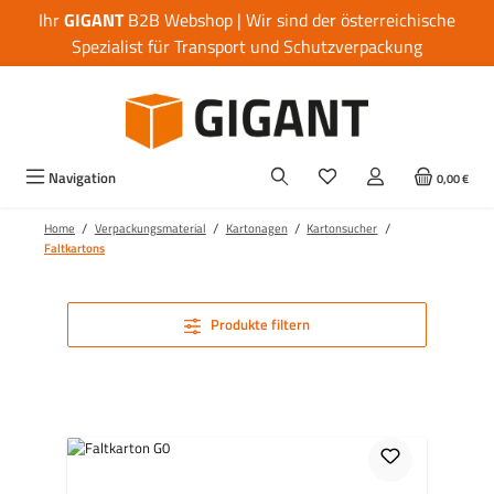
Ihr
GIGANT
B2B Webshop | Wir sind der österreichische
Zum Hauptinhalt springen
Spezialist für Transport und Schutzverpackung
Navigation
0,00 €
/
/
/
/
Home
Verpackungsmaterial
Kartonagen
Kartonsucher
Faltkartons
Produkte filtern