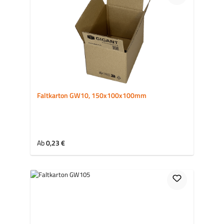
Faltkarton GW10, 150x100x100mm
Regulärer Preis:
Ab
0,23 €