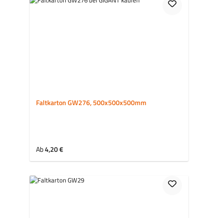
Faltkarton GW276, 500x500x500mm
Regulärer Preis:
Ab
4,20 €