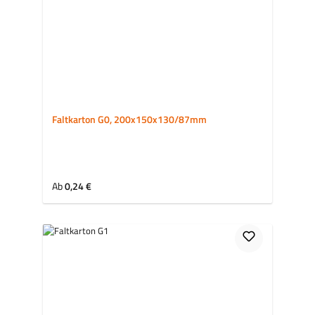
Faltkarton G0, 200x150x130/87mm
Regulärer Preis:
Ab
0,24 €