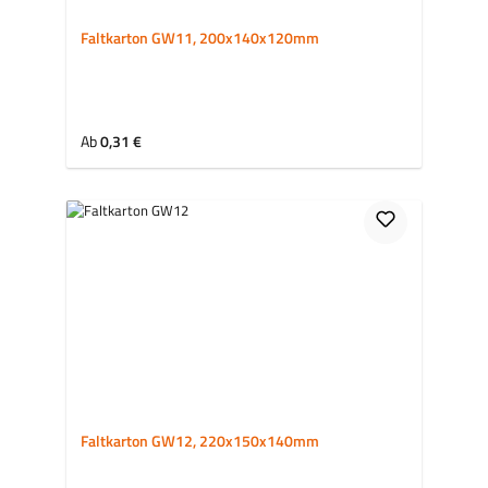
Faltkarton GW11, 200x140x120mm
Regulärer Preis:
Ab
0,31 €
Faltkarton GW12, 220x150x140mm