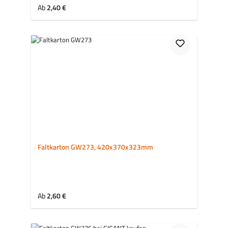
Regulärer Preis:
Ab
2,40 €
Faltkarton GW273, 420x370x323mm
Regulärer Preis:
Ab
2,60 €