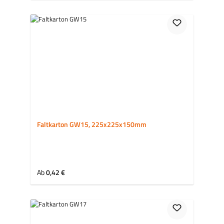
Faltkarton GW15, 225x225x150mm
Regulärer Preis:
Ab
0,42 €