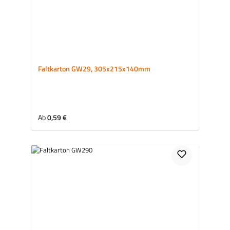
Faltkarton GW29, 305x215x140mm
Regulärer Preis:
Ab
0,59 €