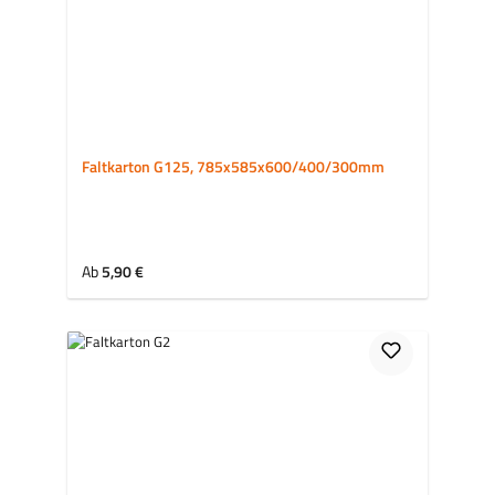
Faltkarton G125, 785x585x600/400/300mm
Regulärer Preis:
Ab
5,90 €