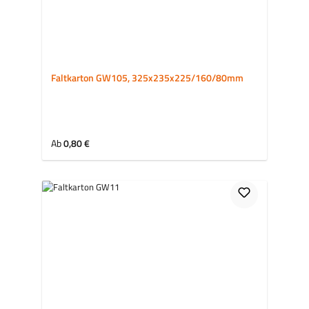
Faltkarton GW105, 325x235x225/160/80mm
Regulärer Preis:
Ab
0,80 €