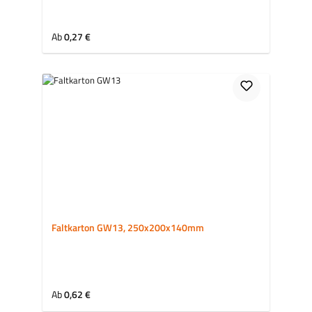
Regulärer Preis:
Ab
0,27 €
Faltkarton GW13, 250x200x140mm
Regulärer Preis:
Ab
0,62 €