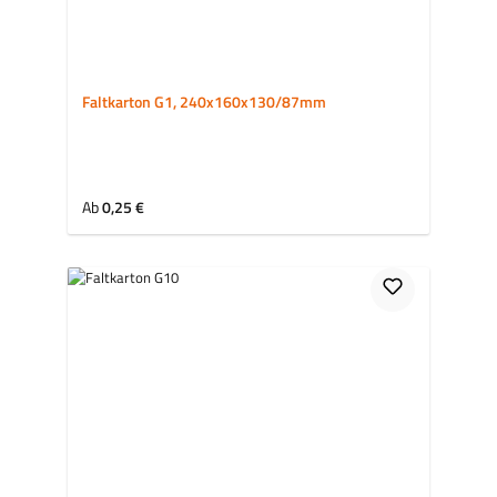
Faltkarton G1, 240x160x130/87mm
Regulärer Preis:
Ab
0,25 €