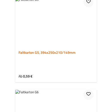
Faltkarton G5, 394x250x210/149mm
Regulärer Preis:
Ab
0,59 €