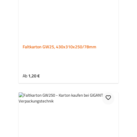
Faltkarton GW25, 430x310x250/78mm
Regulärer Preis:
Ab
1,20 €