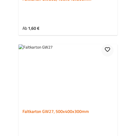
Regulärer Preis:
Ab
1,60 €
Faltkarton GW27, 500x400x300mm