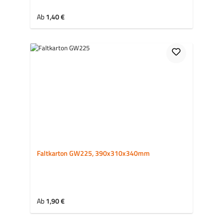
Regulärer Preis:
Ab
1,40 €
Faltkarton GW225, 390x310x340mm
Regulärer Preis:
Ab
1,90 €