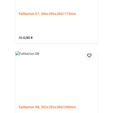
Faltkarton G7, 394x294x260/173mm
Regulärer Preis:
Ab
0,90 €
Faltkarton G8, 392x292x360/200mm