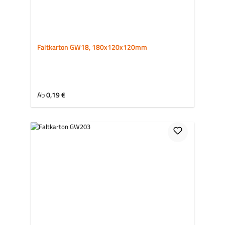
Faltkarton GW18, 180x120x120mm
Regulärer Preis:
Ab
0,19 €