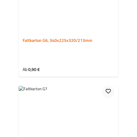
Faltkarton G6, 340x225x320/213mm
Regulärer Preis:
Ab
0,90 €