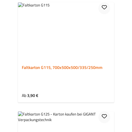
Faltkarton G115, 700x500x500/335/250mm
Regulärer Preis:
Ab
3,90 €