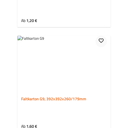
Regulärer Preis:
Ab
1,20 €
Faltkarton G9, 392x392x260/179mm
Regulärer Preis:
Ab
1,60 €