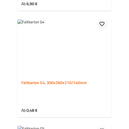
Regulärer Preis:
Ab
6,90 €
Faltkarton G4, 300x260x210/140mm
Regulärer Preis:
Ab
0,48 €