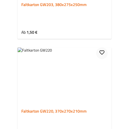
Faltkarton GW203, 380x275x250mm
Regulärer Preis:
Ab
1,50 €
Faltkarton GW220, 370x270x210mm