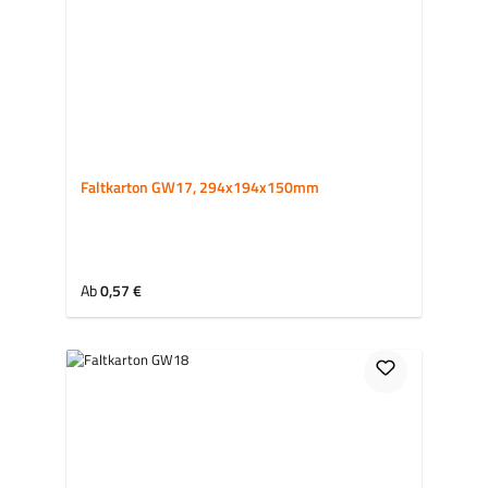
Faltkarton GW17, 294x194x150mm
Regulärer Preis:
Ab
0,57 €