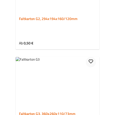
Faltkarton G2, 294x194x160/120mm
Regulärer Preis:
Ab
0,50 €
Faltkarton G3, 360x260x110/73mm