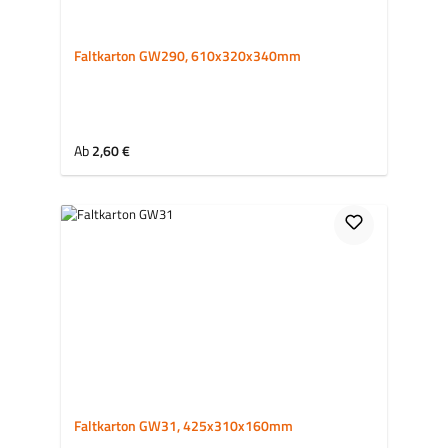
Faltkarton GW290, 610x320x340mm
Regulärer Preis:
Ab
2,60 €
Faltkarton GW31, 425x310x160mm