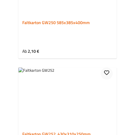
Faltkarton GW250 585x385x400mm
Regulärer Preis:
Ab
2,10 €
Faltkarton GW252, 430x310x250mm