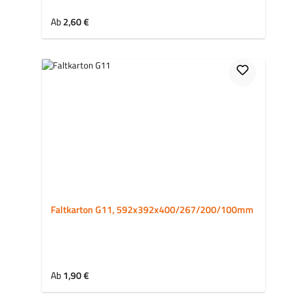
Regulärer Preis:
Ab
2,60 €
Faltkarton G11, 592x392x400/267/200/100mm
Regulärer Preis:
Ab
1,90 €