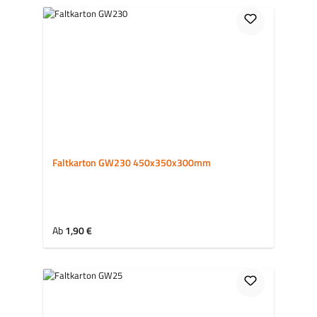
Faltkarton GW230 450x350x300mm
Regulärer Preis:
Ab
1,90 €