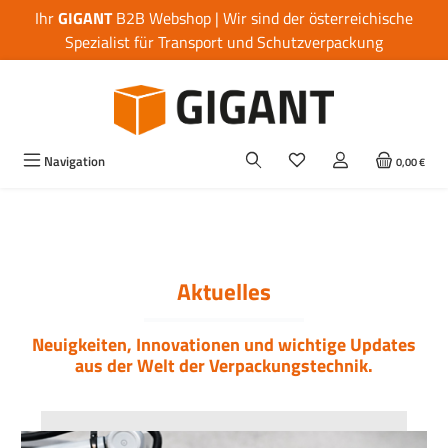
Ihr
GIGANT
B2B Webshop | Wir sind der österreichische
Zum Hauptinhalt springen
Spezialist für Transport und Schutzverpackung
Navigation
0,00 €
Bildergalerie überspringen
Aktuelles
Neuigkeiten, Innovationen und wichtige Updates
aus der Welt der Verpackungstechnik.