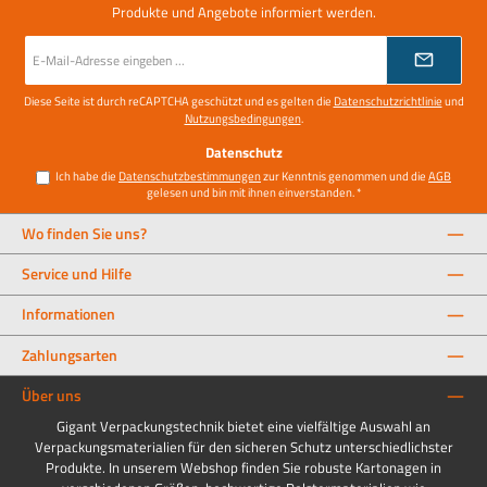
Produkte und Angebote informiert werden.
E-
Mail-
Adresse
*
Diese Seite ist durch reCAPTCHA geschützt und es gelten die
Datenschutzrichtlinie
und
Nutzungsbedingungen
.
Datenschutz
Ich habe die
Datenschutzbestimmungen
zur Kenntnis genommen und die
AGB
gelesen und bin mit ihnen einverstanden.
*
Wo finden Sie uns?
Service und Hilfe
Informationen
Zahlungsarten
Über uns
Gigant Verpackungstechnik bietet eine vielfältige Auswahl an
Verpackungsmaterialien für den sicheren Schutz unterschiedlichster
Produkte. In unserem Webshop finden Sie robuste Kartonagen in