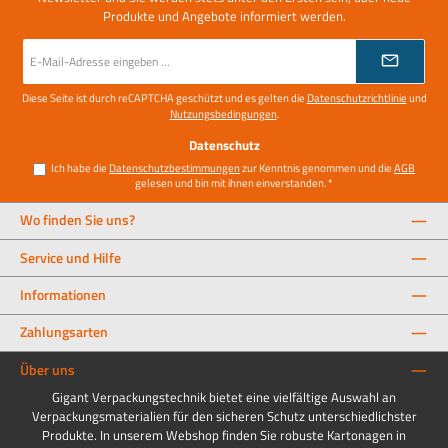
Produkte und Angebote informiert werden.
E-
Mail-
Adresse
*
Diese Seite ist durch reCAPTCHA geschützt und es gelten die
Datenschutzrichtlinie
und
Nutzungsbedingungen
.
Datenschutz
Ich habe die
Datenschutzbestimmungen
zur Kenntnis genommen und die
AGB
gelesen und bin mit ihnen einverstanden.
*
Wo finden Sie uns?
Service und Hilfe
Informationen
Zahlungsarten
Über uns
Gigant Verpackungstechnik bietet eine vielfältige Auswahl an
Verpackungsmaterialien für den sicheren Schutz unterschiedlichster
Produkte. In unserem Webshop finden Sie robuste Kartonagen in