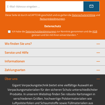
E-
Mail-
Adresse
*
Diese Seite ist durch reCAPTCHA geschützt und es gelten die
Datenschutzrichtlinie
und
Nutzungsbedingungen
.
Datenschutz
Ich habe die
Datenschutzbestimmungen
zur Kenntnis genommen und die
AGB
gelesen und bin mit ihnen einverstanden.
*
Wo finden Sie uns?
Service und Hilfe
Informationen
Zahlungsarten
Über uns
Gigant Verpackungstechnik bietet eine vielfältige Auswahl an
Verpackungsmaterialien für den sicheren Schutz unterschiedlichster
Produkte. In unserem Webshop finden Sie robuste Kartonagen in
verschiedenen Größen, hochwertige Polstermaterialien wie
Luftpolsterfolien und Schaumstoffe sowie Füllmaterialien aus