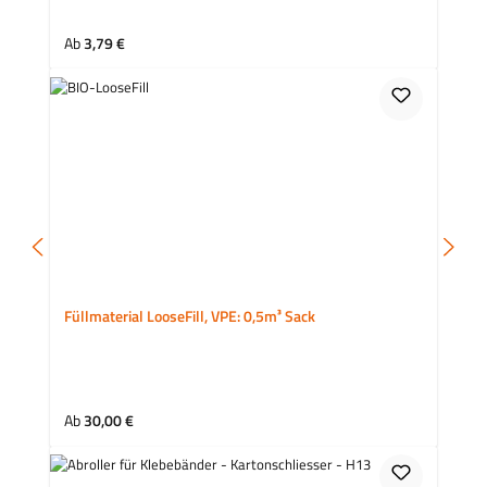
Regulärer Preis:
Ab
3,79 €
Füllmaterial LooseFill, VPE: 0,5m³ Sack
Regulärer Preis:
Ab
30,00 €