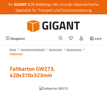
Ihr
GIGANT
B2B Webshop | Wir sind der österreichische
Zum Hauptinhalt springen
Spezialist für Transport und Schutzverpackung
Navigation
0,00 €
/
/
/
/
Home
Verpackungsmaterial
Kartonagen
Kartonsucher
Faltkartons
Faltkarton GW273,
420x370x323mm
Bildergalerie überspringen