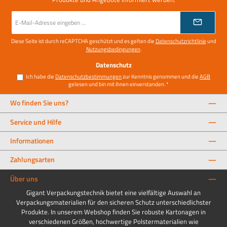
E-
Mail-
Adresse
*
Diese Seite ist durch reCAPTCHA geschützt und es gelten die
Datenschutzrichtlinie
und
Nutzungsbedingungen
.
Datenschutz
Ich habe die
Datenschutzbestimmungen
zur Kenntnis genommen und die
AGB
gelesen und bin mit ihnen einverstanden.
*
Wo finden Sie uns?
Service und Hilfe
Informationen
Zahlungsarten
Über uns
Gigant Verpackungstechnik bietet eine vielfältige Auswahl an
Verpackungsmaterialien für den sicheren Schutz unterschiedlichster
Produkte. In unserem Webshop finden Sie robuste Kartonagen in
verschiedenen Größen, hochwertige Polstermaterialien wie