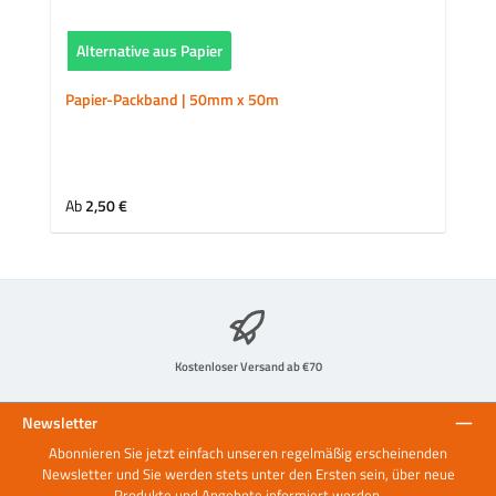
Alternative aus Papier
Papier-Packband | 50mm x 50m
Regulärer Preis:
Ab
2,50 €
Kostenloser Versand ab €70
Newsletter
Abonnieren Sie jetzt einfach unseren regelmäßig erscheinenden
Newsletter und Sie werden stets unter den Ersten sein, über neue
Produkte und Angebote informiert werden.