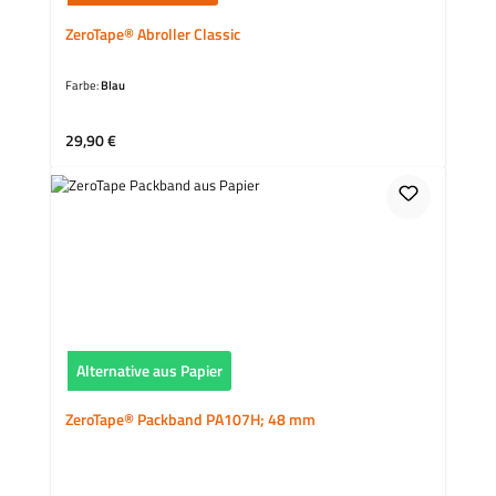
ZeroTape® Abroller Classic
Farbe:
Blau
Regulärer Preis:
29,90 €
Alternative aus Papier
ZeroTape® Packband PA107H; 48 mm