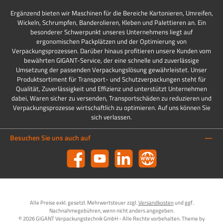
Ergänzend bieten wir Maschinen für die Bereiche Kartonieren, Umreifen,
Wickeln, Schrumpfen, Banderolieren, Kleben und Palettieren an. Ein
besonderer Schwerpunkt unseres Unternehmens liegt auf
ergonomischen Packplätzen und der Optimierung von
Verpackungsprozessen. Darüber hinaus profitieren unsere Kunden vom
bewährten GIGANT-Service, der eine schnelle und zuverlässige
Umsetzung der passenden Verpackungslösung gewährleistet. Unser
Produktsortiment für Transport- und Schutzverpackungen steht für
Qualität, Zuverlässigkeit und Effizienz und unterstützt Unternehmen
dabei, Waren sicher zu versenden, Transportschäden zu reduzieren und
Verpackungsprozesse wirtschaftlich zu optimieren. Auf uns können Sie
sich verlassen.
Besuchen Sie uns auch auf
Facebook
YouTube
LinkedIn
Website
Alle Preise exkl. gesetzl. Mehrwertsteuer zzgl.
Versandkosten
und ggf.
Nachnahmegebühren, wenn nicht anders angegeben.
© 2026 GIGANT Verpackungstechnik GmbH - Alle Rechte vorbehalten. Theme by