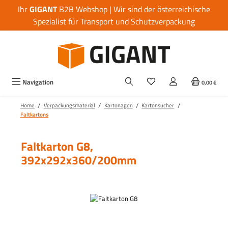
Ihr
GIGANT
B2B Webshop | Wir sind der österreichische
Zum Hauptinhalt springen
Spezialist für Transport und Schutzverpackung
Navigation
0,00 €
/
/
/
/
Home
Verpackungsmaterial
Kartonagen
Kartonsucher
Faltkartons
Faltkarton G8,
392x292x360/200mm
Bildergalerie überspringen