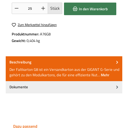
Produkt Anzahl: Gib den gewünschten Wert ein oder benutze die Schaltflächen um die 
Stück
In den Warenkorb
Zum Merkzettel hinzufügen
Produktnummer:
A76G8
Gewicht:
0,404 kg
Beschreibung
Der Faltkarton G8 ist ein Versandkarton aus der GIGANT G-Serie und
gehört zu den Modulkartons, die für eine effiziente Nut…
Mehr
Dokumente
Produktgalerie überspringen
Dazu passend