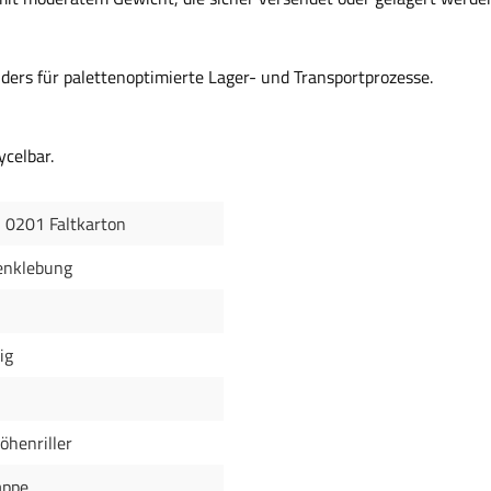
ders für palettenoptimierte Lager- und Transportprozesse.
ycelbar.
 0201 Faltkarton
enklebung
ig
öhenriller
appe