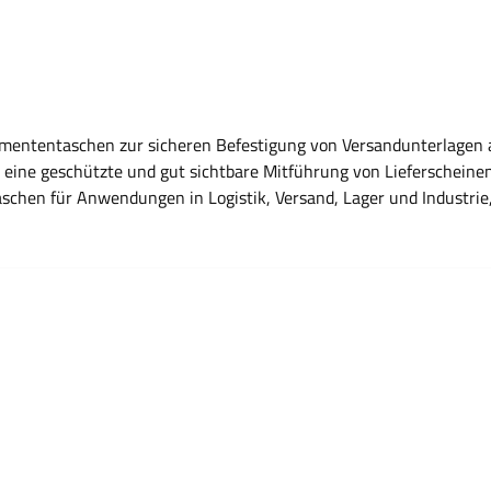
kumententaschen zur sicheren Befestigung von Versandunterlagen 
e geschützte und gut sichtbare Mitführung von Lieferscheinen, Rech
aschen für Anwendungen in Logistik, Versand, Lager und Industri
g von Versanddokumenten Gut sichtbare Platzierung auf Packstüc
 für unterschiedliche Dokumentformate Unterstützt strukturier
nd Rechnungen Logistik- und Lagerprozesse Industrie- und Hand
hen / Dokumententaschen Material: Papierbasis Geeignet für Ve
esse ausgelegt In verschiedenen Formaten und unterschiedlichen 
r Befestigung und zum Schutz von Versanddokumenten auf Packst
papiere. Wo werden Lieferscheintaschen angebracht? Sie werden a
 Sie sorgen für eine übersichtliche und geschützte Dokumentenmi
ersand, Lager und Industrie.