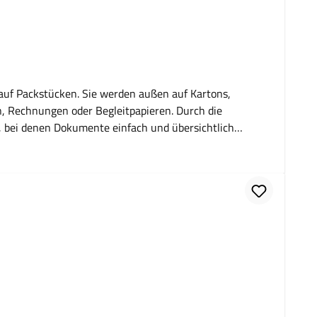
auf Packstücken. Sie werden außen auf Kartons,
nungen oder Begleitpapieren. Durch die
e, bei denen Dokumente einfach und übersichtlich
ken Schutz der Unterlagen vor Verschmutzung und
te Logistikabläufe Anwendungsbereiche Versand von
elsversand Kennzeichnung von
rsanddokumente Zur Außenanbringung auf
Aufdruck erhältlichHäufig gestellte Fragen Wofür
ücken. Welche Dokumente können eingelegt werden?
ußen auf Kartons, Paletten oder Versandgütern
tführung im Versandprozess. In welchen Bereichen werden