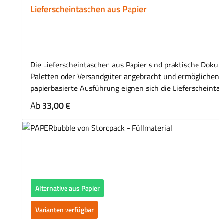
Lieferscheintaschen aus Papier
Die Lieferscheintaschen aus Papier sind praktische Do
Paletten oder Versandgüter angebracht und ermöglichen ein
papierbasierte Ausführung eignen sich die Lieferscheint
angebracht werden sollen. Vorteile Sichere Befestigun
Regulärer Preis:
Ab
33,00 €
Verlust Einfache Anwendung im Versandprozess Geeignet
Paketen und Paletten Anbringung von Lieferscheinen u
Sendungen Eigenschaften Produkttyp: Lieferscheintasc
Packstücken SelbstklebendFür Logistik- und Versandproz
werden Lieferscheintaschen verwendet? Sie dienen zu
Typischerweise Lieferscheine, Rechnungen oder Begleit
befestigt. Welche Vorteile bieten Lieferscheintaschen?
Alternative aus Papier
sie eingesetzt? Typische Einsatzbereiche sind Logistik, V
Varianten verfügbar