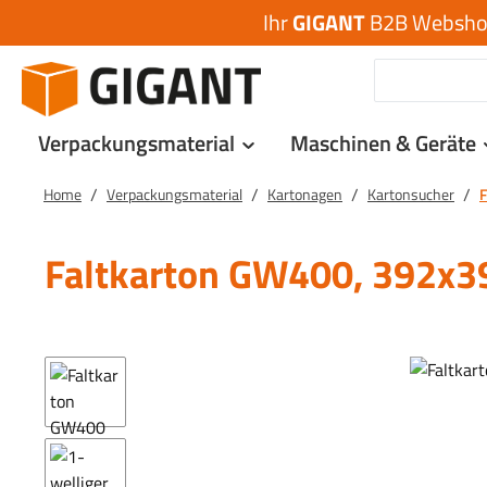
Ihr
GIGANT
B2B Webshop 
 Hauptinhalt springen
Zur Suche springen
Zur Hauptnavigation springen
Verpackungsmaterial
Maschinen & Geräte
/
/
/
/
Home
Verpackungsmaterial
Kartonagen
Kartonsucher
F
Faltkarton GW400, 392
Bildergalerie überspringen