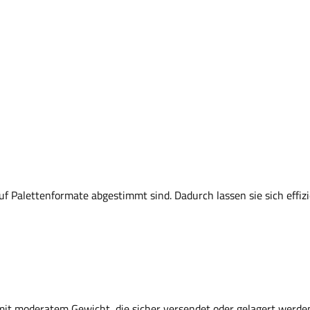
f Palettenformate abgestimmt sind. Dadurch lassen sie sich effi
mit moderatem Gewicht, die sicher versendet oder gelagert werden