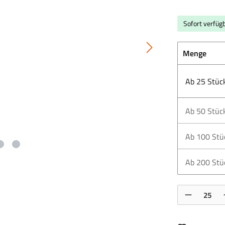
Sofort verfügb
Menge
Ab
25
Stüc
Ab
50
Stüc
Ab
100
Stü
Ab
200
Stü
Produkt Anzahl: