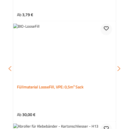
Regulärer Preis:
Ab
3,79 €
Füllmaterial LooseFill, VPE: 0,5m³ Sack
Regulärer Preis:
Ab
30,00 €