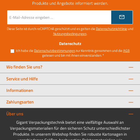
Produkte und Angebote informiert werden.
E-
Mail-
Adresse
*
Diese Seite ist durch reCAPTCHA geschützt und es gelten die
Datenschutzrichtlinie
und
Nutzungsbedingungen
.
Datenschutz
Ich habe die
Datenschutzbestimmungen
zur Kenntnis genommen und die
AGB
gelesen und bin mit ihnen einverstanden.
*
Wo finden Sie uns?
Service und Hilfe
Informationen
Zahlungsarten
Über uns
Gigant Verpackungstechnik bietet eine vielfältige Auswahl an
Verpackungsmaterialien für den sicheren Schutz unterschiedlichster
Produkte. In unserem Webshop finden Sie robuste Kartonagen in