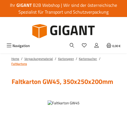
Ihr
GIGANT
B2B Webshop | Wir sind der österreichische
Zum Hauptinhalt springen
Spezialist für Transport und Schutzverpackung
Navigation
0,00 €
/
/
/
/
Home
Verpackungsmaterial
Kartonagen
Kartonsucher
Faltkartons
Faltkarton GW45, 350x250x200mm
Bildergalerie überspringen