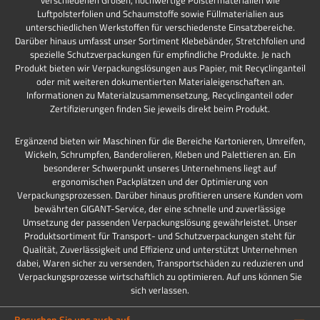
verschiedenen Größen, hochwertige Polstermaterialien wie
Luftpolsterfolien und Schaumstoffe sowie Füllmaterialien aus
unterschiedlichen Werkstoffen für verschiedenste Einsatzbereiche.
Darüber hinaus umfasst unser Sortiment Klebebänder, Stretchfolien und
spezielle Schutzverpackungen für empfindliche Produkte. Je nach
Produkt bieten wir Verpackungslösungen aus Papier, mit Recyclinganteil
oder mit weiteren dokumentierten Materialeigenschaften an.
Informationen zu Materialzusammensetzung, Recyclinganteil oder
Zertifizierungen finden Sie jeweils direkt beim Produkt.
Ergänzend bieten wir Maschinen für die Bereiche Kartonieren, Umreifen,
Wickeln, Schrumpfen, Banderolieren, Kleben und Palettieren an. Ein
besonderer Schwerpunkt unseres Unternehmens liegt auf
ergonomischen Packplätzen und der Optimierung von
Verpackungsprozessen. Darüber hinaus profitieren unsere Kunden vom
bewährten GIGANT-Service, der eine schnelle und zuverlässige
Umsetzung der passenden Verpackungslösung gewährleistet. Unser
Produktsortiment für Transport- und Schutzverpackungen steht für
Qualität, Zuverlässigkeit und Effizienz und unterstützt Unternehmen
dabei, Waren sicher zu versenden, Transportschäden zu reduzieren und
Verpackungsprozesse wirtschaftlich zu optimieren. Auf uns können Sie
sich verlassen.
Besuchen Sie uns auch auf