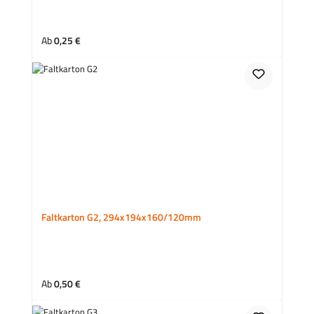
Regulärer Preis:
Ab
0,25 €
Faltkarton G2, 294x194x160/120mm
Regulärer Preis:
Ab
0,50 €