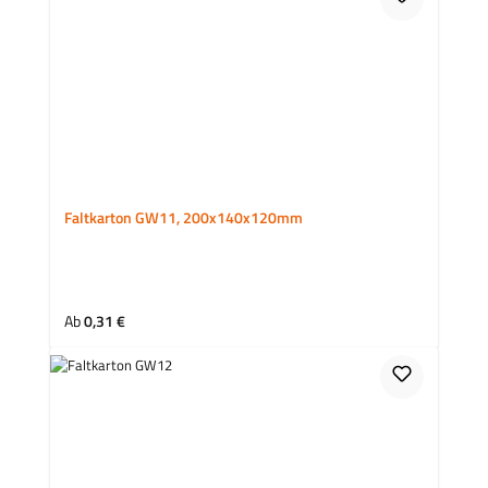
Faltkarton GW11, 200x140x120mm
Regulärer Preis:
Ab
0,31 €