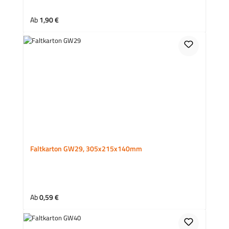
Regulärer Preis:
Ab
1,90 €
Faltkarton GW29, 305x215x140mm
Regulärer Preis:
Ab
0,59 €