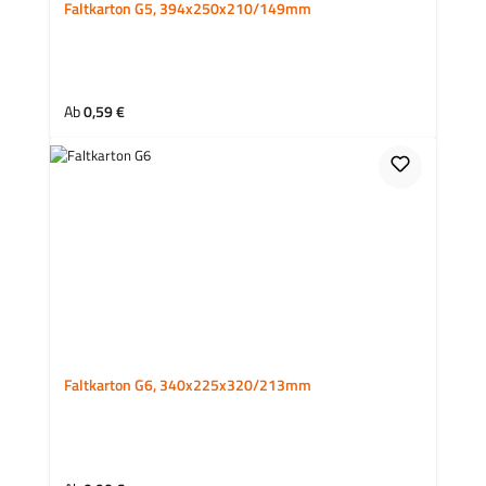
Faltkarton G5, 394x250x210/149mm
Regulärer Preis:
Ab
0,59 €
Faltkarton G6, 340x225x320/213mm