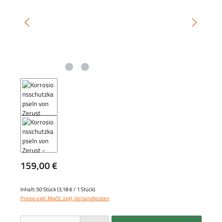
Regulärer Preis:
159,00 €
Inhalt:
50 Stück
(3,18 € / 1 Stück)
Preise exkl. MwSt. zzgl. Versandkosten
Produkt Anzahl: Gib den gewünschten Wert ein oder benutze die Schaltflächen um die 