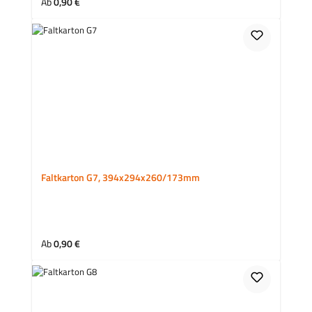
Regulärer Preis:
Ab
0,90 €
Faltkarton G7, 394x294x260/173mm
Regulärer Preis:
Ab
0,90 €