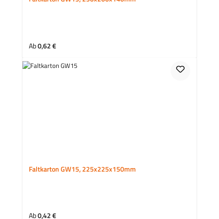
Regulärer Preis:
Ab
0,62 €
Faltkarton GW15, 225x225x150mm
Regulärer Preis:
Ab
0,42 €