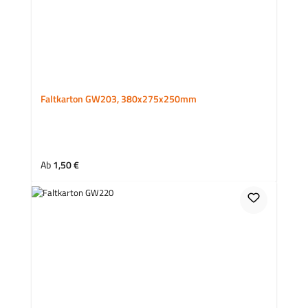
Faltkarton GW203, 380x275x250mm
Regulärer Preis:
Ab
1,50 €