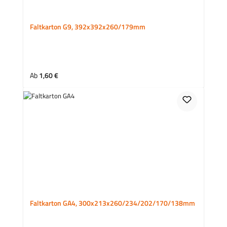
Faltkarton G9, 392x392x260/179mm
Regulärer Preis:
Ab
1,60 €
Faltkarton GA4, 300x213x260/234/202/170/138mm