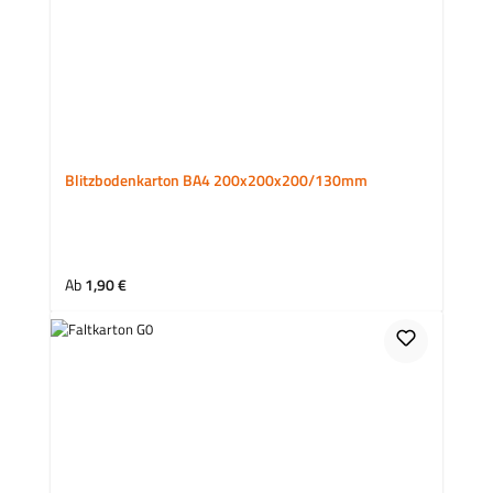
Blitzbodenkarton BA4 200x200x200/130mm
Regulärer Preis:
Ab
1,90 €