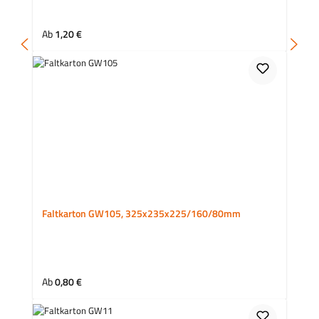
Regulärer Preis:
Ab
1,20 €
Faltkarton GW105, 325x235x225/160/80mm
Regulärer Preis:
Ab
0,80 €