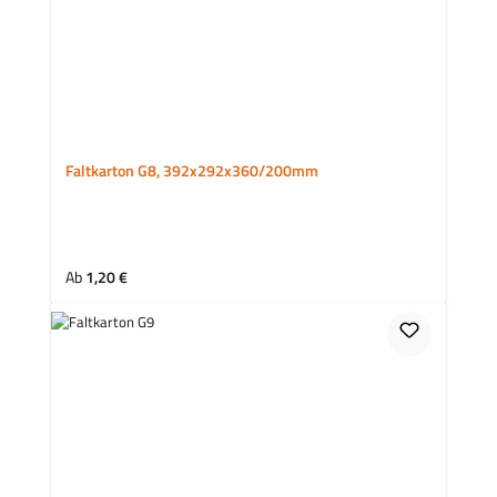
Faltkarton G8, 392x292x360/200mm
Regulärer Preis:
Ab
1,20 €