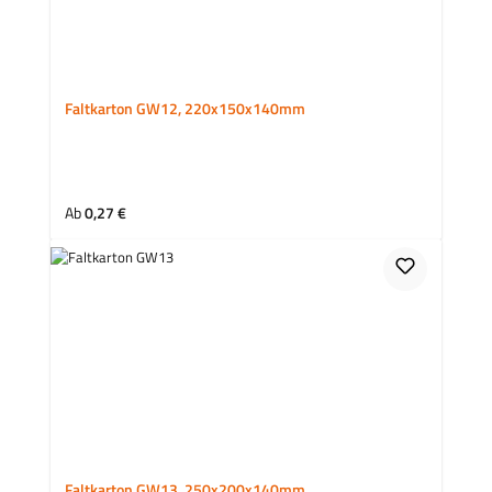
Faltkarton GW12, 220x150x140mm
Regulärer Preis:
Ab
0,27 €
Faltkarton GW13, 250x200x140mm