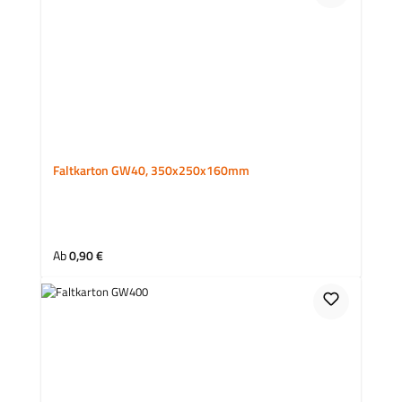
Faltkarton GW40, 350x250x160mm
Regulärer Preis:
Ab
0,90 €