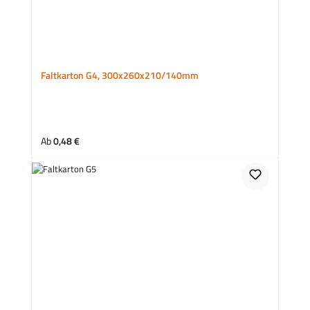
Faltkarton G4, 300x260x210/140mm
Regulärer Preis:
Ab
0,48 €