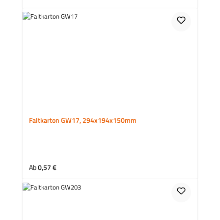
Faltkarton GW17, 294x194x150mm
Regulärer Preis:
Ab
0,57 €