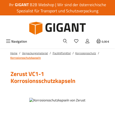
Ihr
GIGANT
B2B Webshop | Wir sind der österreichische
Zum Hauptinhalt springen
Spezialist für Transport und Schutzverpackung
Navigation
0,00 €
/
/
/
/
Home
Verpackungsmaterial
Packhilfsmittel
Korrosionsschutz
Korrosionsschutzkapseln
Zerust VC1-1
Korrosionsschutzkapseln
Bildergalerie überspringen