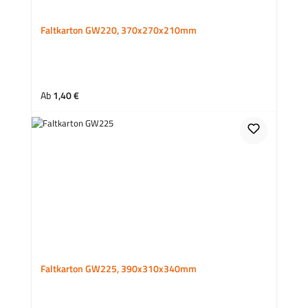
Faltkarton GW220, 370x270x210mm
Regulärer Preis:
Ab
1,40 €
Faltkarton GW225, 390x310x340mm