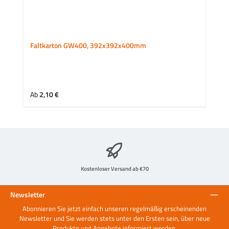
Faltkarton GW400, 392x392x400mm
Regulärer Preis:
Ab
2,10 €
Kostenloser Versand ab €70
Newsletter
Abonnieren Sie jetzt einfach unseren regelmäßig erscheinenden
Newsletter und Sie werden stets unter den Ersten sein, über neue
Produkte und Angebote informiert werden.