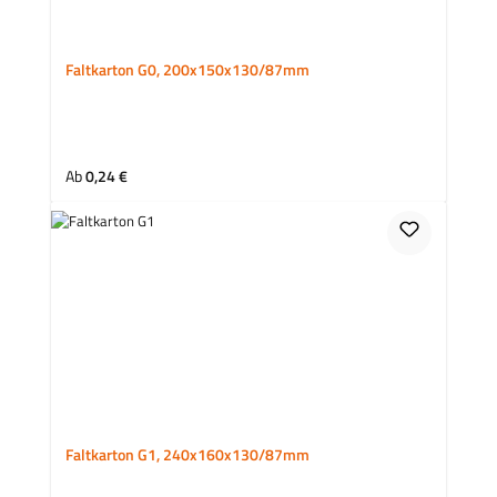
Faltkarton G0, 200x150x130/87mm
Regulärer Preis:
Ab
0,24 €
Faltkarton G1, 240x160x130/87mm