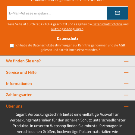
E-
Mail-
Adresse
*
Diese Seite ist durch reCAPTCHA geschützt und es gelten die
Datenschutzrichtlinie
und
Nutzungsbedingungen
.
Datenschutz
Ich habe die
Datenschutzbestimmungen
zur Kenntnis genommen und die
AGB
gelesen und bin mit ihnen einverstanden.
*
Wo finden Sie uns?
Service und Hilfe
Informationen
Zahlungsarten
Über uns
Gigant Verpackungstechnik bietet eine vielfältige Auswahl an
Verpackungsmaterialien für den sicheren Schutz unterschiedlichster
Produkte. In unserem Webshop finden Sie robuste Kartonagen in
verschiedenen Größen, hochwertige Polstermaterialien wie