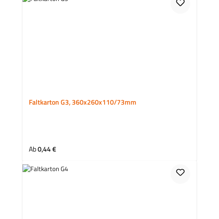
Faltkarton G3, 360x260x110/73mm
Regulärer Preis:
Ab
0,44 €