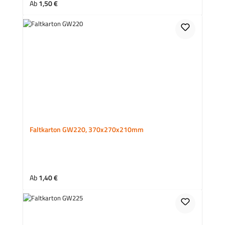
Regulärer Preis:
Ab
1,50 €
Faltkarton GW220, 370x270x210mm
Regulärer Preis:
Ab
1,40 €