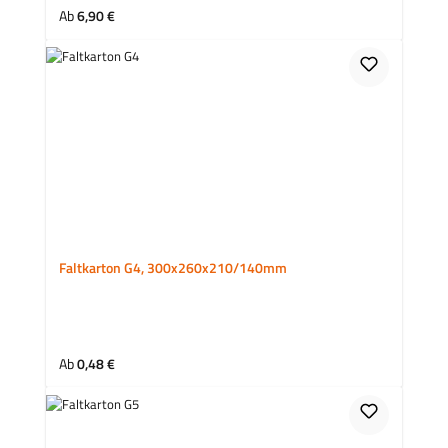
Regulärer Preis:
Ab
6,90 €
Faltkarton G4, 300x260x210/140mm
Regulärer Preis:
Ab
0,48 €