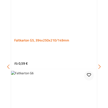
Faltkarton G5, 394x250x210/149mm
Regulärer Preis:
Ab
0,59 €