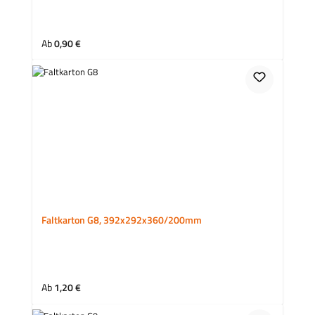
Regulärer Preis:
Ab
0,90 €
Faltkarton G8, 392x292x360/200mm
Regulärer Preis:
Ab
1,20 €