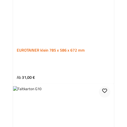
EUROTAINER klein 785 x 586 x 672 mm
Regulärer Preis:
Ab
31,00 €