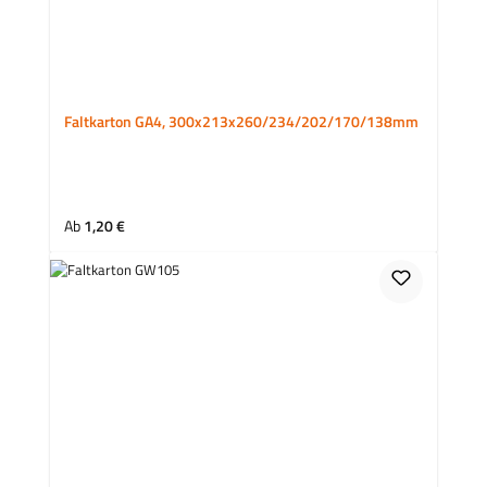
Faltkarton GA4, 300x213x260/234/202/170/138mm
Regulärer Preis:
Ab
1,20 €