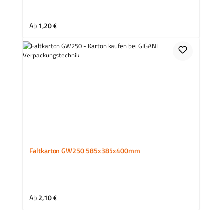
Regulärer Preis:
Ab
1,20 €
Faltkarton GW250 585x385x400mm
Regulärer Preis:
Ab
2,10 €