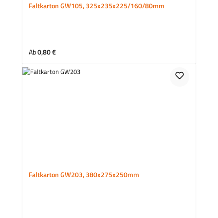
Faltkarton GW105, 325x235x225/160/80mm
Regulärer Preis:
Ab
0,80 €
Faltkarton GW203, 380x275x250mm