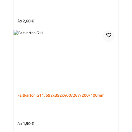
Regulärer Preis:
Ab
2,60 €
Faltkarton G11, 592x392x400/267/200/100mm
Regulärer Preis:
Ab
1,90 €