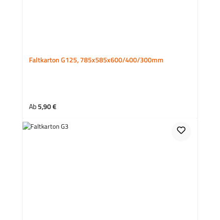
Faltkarton G125, 785x585x600/400/300mm
Regulärer Preis:
Ab
5,90 €