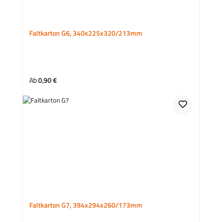
Faltkarton G6, 340x225x320/213mm
Regulärer Preis:
Ab
0,90 €
Faltkarton G7, 394x294x260/173mm