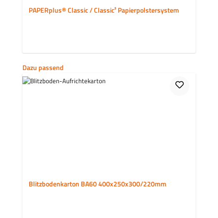
PAPERplus® Classic / Classic² Papierpolstersystem
Produktgalerie überspringen
Dazu passend
Blitzbodenkarton BA60 400x250x300/220mm