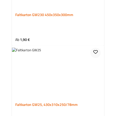
Faltkarton GW230 450x350x300mm
Regulärer Preis:
Ab
1,90 €
Faltkarton GW25, 430x310x250/78mm