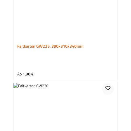
Faltkarton GW225, 390x310x340mm
Regulärer Preis:
Ab
1,90 €