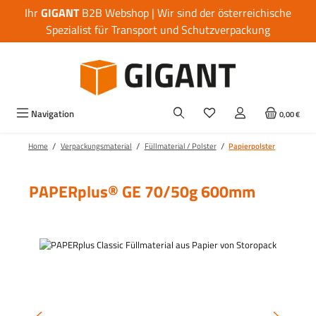
Ihr
GIGANT
B2B Webshop | Wir sind der österreichische
Zum Hauptinhalt springen
Spezialist für Transport und Schutzverpackung
Navigation
0,00 €
/
/
/
Home
Verpackungsmaterial
Füllmaterial / Polster
Papierpolster
PAPERplus® GE 70/50g 600mm
Bildergalerie überspringen