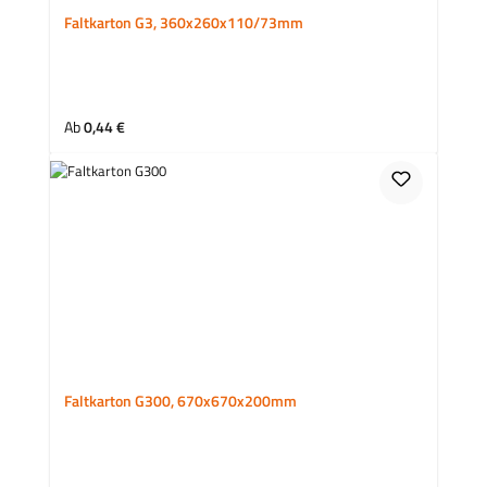
Faltkarton G3, 360x260x110/73mm
Regulärer Preis:
Ab
0,44 €
Faltkarton G300, 670x670x200mm