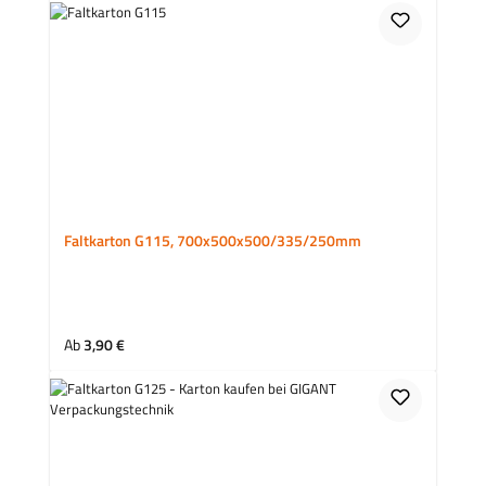
Faltkarton G115, 700x500x500/335/250mm
Regulärer Preis:
Ab
3,90 €