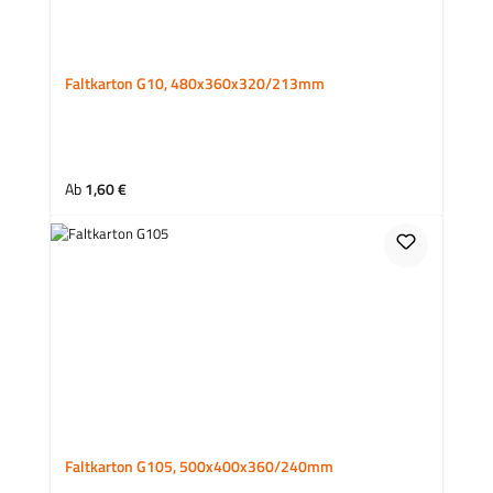
Faltkarton G10, 480x360x320/213mm
Regulärer Preis:
Ab
1,60 €
Faltkarton G105, 500x400x360/240mm