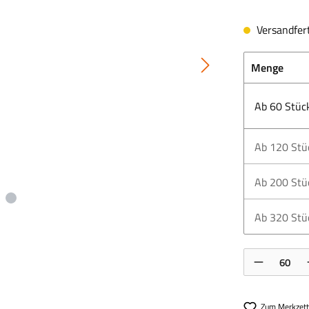
Versandfert
Menge
Ab
60
Stüc
Ab
120
Stü
Ab
200
Stü
Ab
320
Stü
Produkt Anzahl:
Zum Merkzett