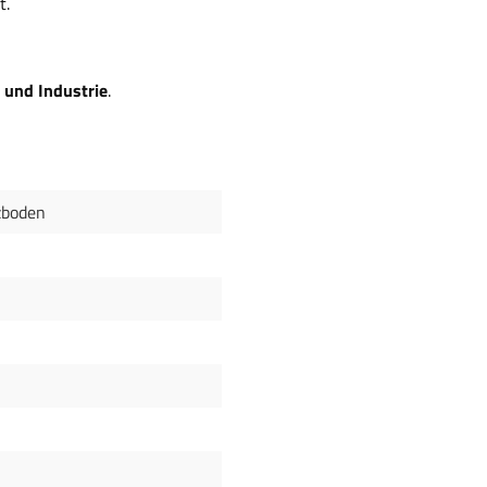
t.
 und Industrie
.
zboden