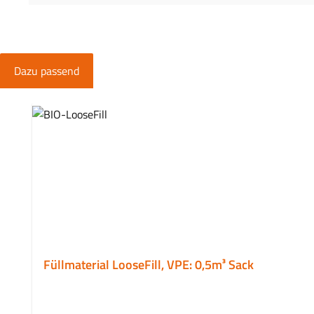
Dazu passend
Produktgalerie überspringen
Füllmaterial LooseFill, VPE: 0,5m³ Sack