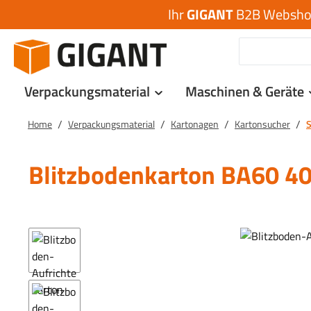
Ihr
GIGANT
B2B Webshop 
 Hauptinhalt springen
Zur Suche springen
Zur Hauptnavigation springen
Verpackungsmaterial
Maschinen & Geräte
/
/
/
/
Home
Verpackungsmaterial
Kartonagen
Kartonsucher
S
Blitzbodenkarton BA60 
Bildergalerie überspringen