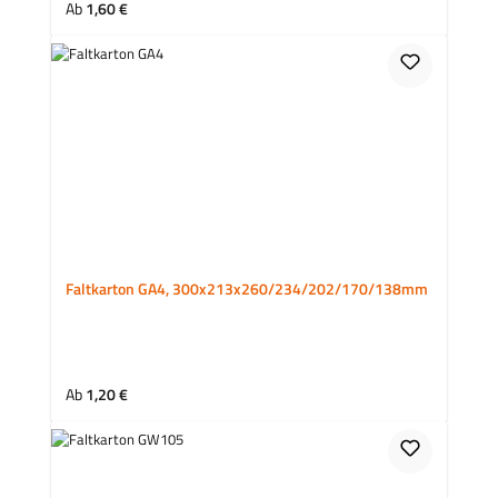
Regulärer Preis:
Ab
1,60 €
Faltkarton GA4, 300x213x260/234/202/170/138mm
Regulärer Preis:
Ab
1,20 €