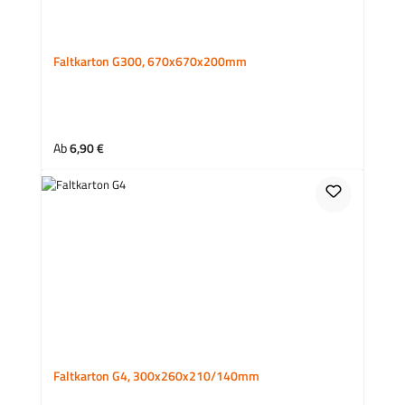
Faltkarton G300, 670x670x200mm
Regulärer Preis:
Ab
6,90 €
Faltkarton G4, 300x260x210/140mm