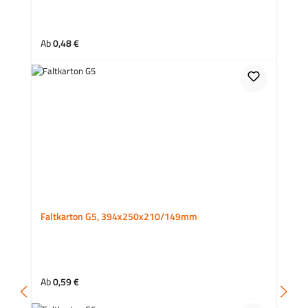
Regulärer Preis:
Ab
0,48 €
Faltkarton G5, 394x250x210/149mm
Regulärer Preis:
Ab
0,59 €