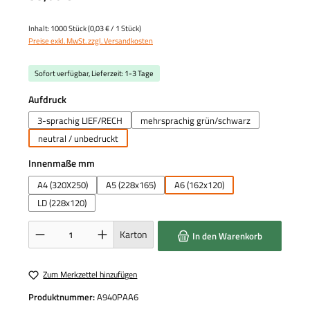
Inhalt:
1000 Stück
(0,03 € / 1 Stück)
Preise exkl. MwSt. zzgl. Versandkosten
Sofort verfügbar, Lieferzeit: 1-3 Tage
auswählen
Aufdruck
3-sprachig LIEF/RECH
mehrsprachig grün/schwarz
neutral / unbedruckt
auswählen
Innenmaße mm
A4 (320X250)
A5 (228x165)
A6 (162x120)
LD (228x120)
Produkt Anzahl: Gib den gewünschten Wert ein oder benutze die Schaltflächen um die 
Karton
In den Warenkorb
Zum Merkzettel hinzufügen
Produktnummer:
A940PAA6