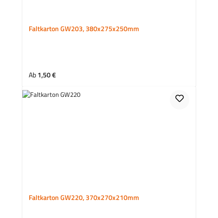
Faltkarton GW203, 380x275x250mm
Regulärer Preis:
Ab
1,50 €
Faltkarton GW220, 370x270x210mm