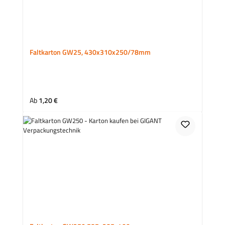
Faltkarton GW25, 430x310x250/78mm
Regulärer Preis:
Ab
1,20 €