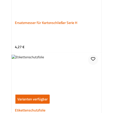
Ersatzmesser für Kartonschließer Serie H
Regulärer Preis:
4,27 €
Varianten verfügbar
Etikettenschutzfolie