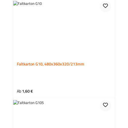
Faltkarton G10, 480x360x320/213mm
Regulärer Preis:
Ab
1,60 €