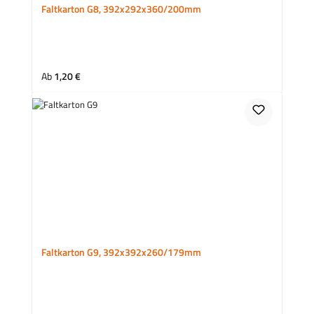
Faltkarton G8, 392x292x360/200mm
Regulärer Preis:
Ab
1,20 €
Faltkarton G9, 392x392x260/179mm