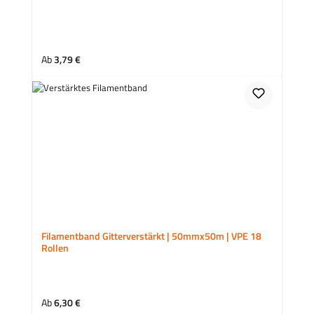
Regulärer Preis:
Ab
3,79 €
Filamentband Gitterverstärkt | 50mmx50m | VPE 18
Rollen
Regulärer Preis:
Ab
6,30 €