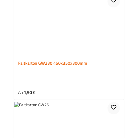
Faltkarton GW230 450x350x300mm
Regulärer Preis:
Ab
1,90 €