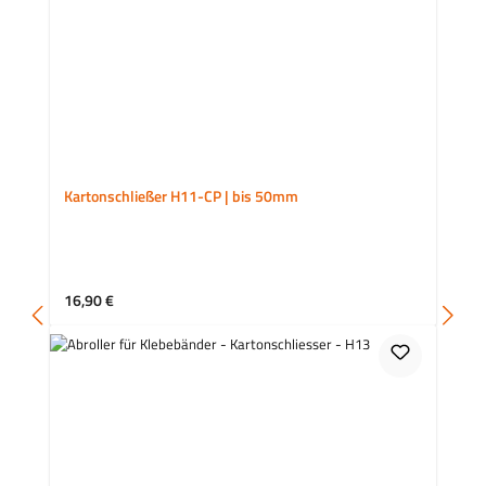
Kartonschließer H11-CP | bis 50mm
Regulärer Preis:
16,90 €