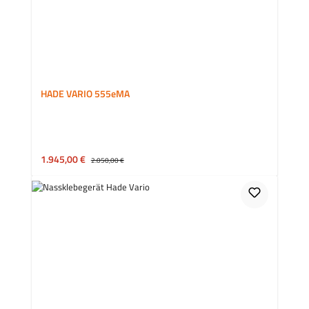
HADE VARIO 555eMA
Verkaufspreis:
1.945,00 €
Regulärer Preis:
2.050,00 €