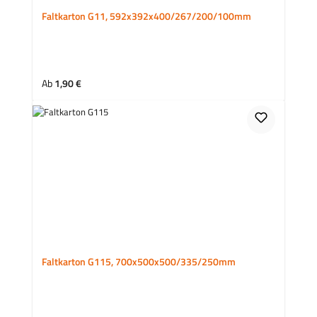
Faltkarton G11, 592x392x400/267/200/100mm
Regulärer Preis:
Ab
1,90 €
Faltkarton G115, 700x500x500/335/250mm