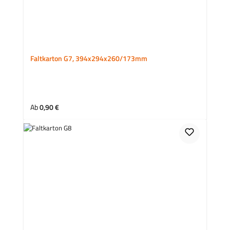
Faltkarton G7, 394x294x260/173mm
Regulärer Preis:
Ab
0,90 €