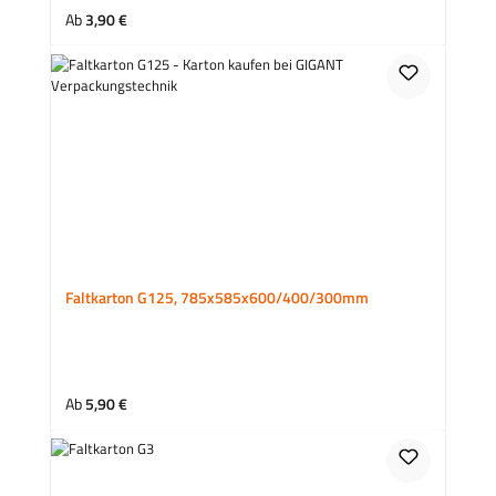
Regulärer Preis:
Ab
3,90 €
Faltkarton G125, 785x585x600/400/300mm
Regulärer Preis:
Ab
5,90 €