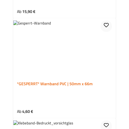
Regulärer Preis:
Ab
15,90 €
*GESPERRT* Warnband PVC | 50mm x 66m
Regulärer Preis:
Ab
4,60 €