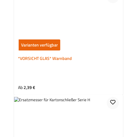
Varianten verfügbar
*VORSICHT GLAS* Warnband
Regulärer Preis:
Ab
2,39 €