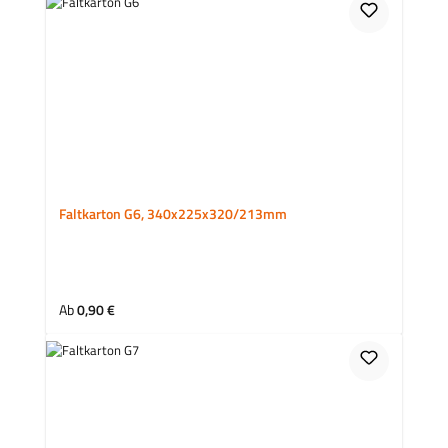
Faltkarton G6, 340x225x320/213mm
Regulärer Preis:
Ab
0,90 €