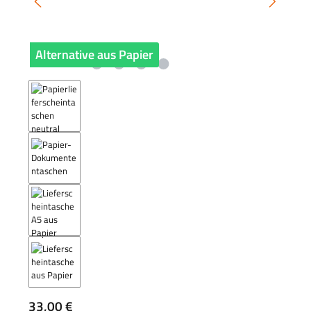
Alternative aus Papier
Regulärer Preis:
33,00 €