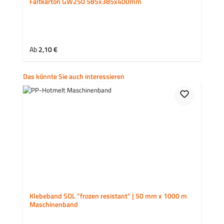
Faltkarton GW250 585x385x400mm
Regulärer Preis:
Ab
2,10 €
Produktgalerie überspringen
Das könnte Sie auch interessieren
Klebeband SOL "frozen resistant" | 50 mm x 1000 m
Maschinenband