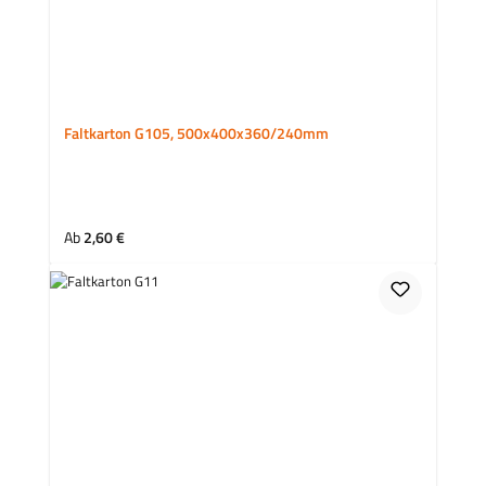
Faltkarton G105, 500x400x360/240mm
Regulärer Preis:
Ab
2,60 €