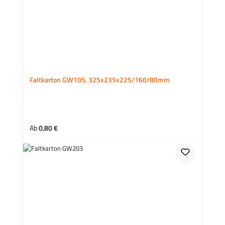
Faltkarton GW105, 325x235x225/160/80mm
Regulärer Preis:
Ab
0,80 €