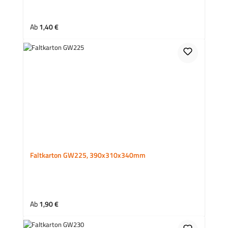
Regulärer Preis:
Ab
1,40 €
Faltkarton GW225, 390x310x340mm
Regulärer Preis:
Ab
1,90 €