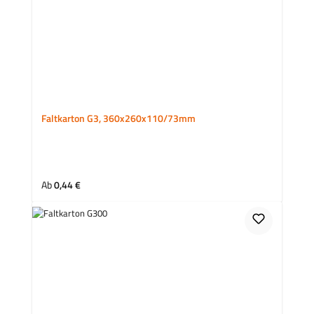
Faltkarton G3, 360x260x110/73mm
Regulärer Preis:
Ab
0,44 €