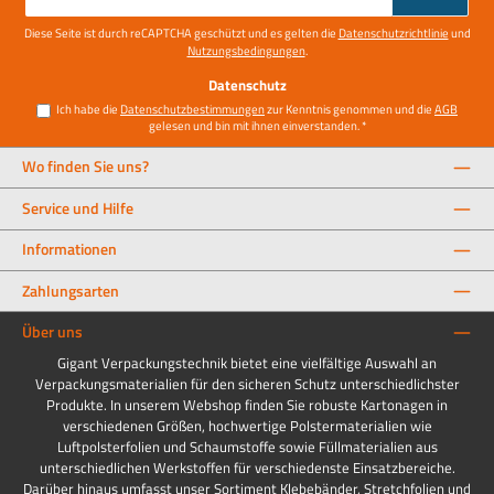
Adresse
*
Diese Seite ist durch reCAPTCHA geschützt und es gelten die
Datenschutzrichtlinie
und
Nutzungsbedingungen
.
Datenschutz
Ich habe die
Datenschutzbestimmungen
zur Kenntnis genommen und die
AGB
gelesen und bin mit ihnen einverstanden.
*
Wo finden Sie uns?
Service und Hilfe
Informationen
Zahlungsarten
Über uns
Gigant Verpackungstechnik bietet eine vielfältige Auswahl an
Verpackungsmaterialien für den sicheren Schutz unterschiedlichster
Produkte. In unserem Webshop finden Sie robuste Kartonagen in
verschiedenen Größen, hochwertige Polstermaterialien wie
Luftpolsterfolien und Schaumstoffe sowie Füllmaterialien aus
unterschiedlichen Werkstoffen für verschiedenste Einsatzbereiche.
Darüber hinaus umfasst unser Sortiment Klebebänder, Stretchfolien und