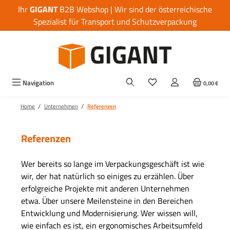
Ihr
GIGANT
B2B Webshop | Wir sind der österreichische
Zum Hauptinhalt springen
Spezialist für Transport und Schutzverpackung
Navigation
0,00 €
/
/
Home
Unternehmen
Referenzen
Referenzen
Wer bereits so lange im Verpackungsgeschäft ist wie
wir, der hat natürlich so einiges zu erzählen. Über
erfolgreiche Projekte mit anderen Unternehmen
etwa. Über unsere Meilensteine in den Bereichen
Entwicklung und Modernisierung. Wer wissen will,
wie einfach es ist, ein ergonomisches Arbeitsumfeld