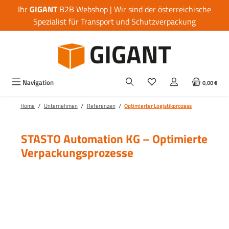
Ihr
GIGANT
B2B Webshop | Wir sind der österreichische
Zum Hauptinhalt springen
Spezialist für Transport und Schutzverpackung
Navigation
0,00 €
/
/
/
Home
Unternehmen
Referenzen
Optimierter Logistikprozess
STASTO Automation KG – Optimierte
Verpackungsprozesse