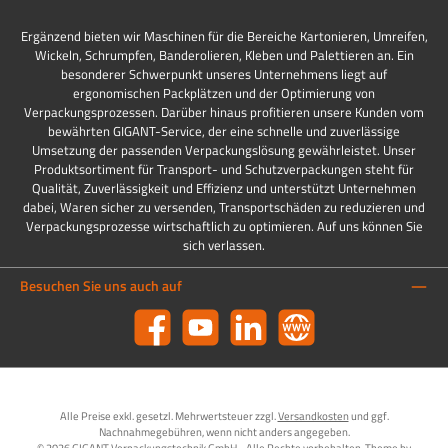
Ergänzend bieten wir Maschinen für die Bereiche Kartonieren, Umreifen,
Wickeln, Schrumpfen, Banderolieren, Kleben und Palettieren an. Ein
besonderer Schwerpunkt unseres Unternehmens liegt auf
ergonomischen Packplätzen und der Optimierung von
Verpackungsprozessen. Darüber hinaus profitieren unsere Kunden vom
bewährten GIGANT-Service, der eine schnelle und zuverlässige
Umsetzung der passenden Verpackungslösung gewährleistet. Unser
Produktsortiment für Transport- und Schutzverpackungen steht für
Qualität, Zuverlässigkeit und Effizienz und unterstützt Unternehmen
dabei, Waren sicher zu versenden, Transportschäden zu reduzieren und
Verpackungsprozesse wirtschaftlich zu optimieren. Auf uns können Sie
sich verlassen.
Besuchen Sie uns auch auf
Facebook
YouTube
LinkedIn
Website
Alle Preise exkl. gesetzl. Mehrwertsteuer zzgl.
Versandkosten
und ggf.
Nachnahmegebühren, wenn nicht anders angegeben.
© 2026 GIGANT Verpackungstechnik GmbH - Alle Rechte vorbehalten. Theme by