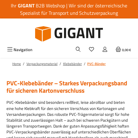
Ihr
GIGANT
B2B Webshop | Wir sind der österreichische
Zum Hauptinhalt springen
Spezialist für Transport und Schutzverpackung
Navigation
0,00 €
/
/
/
Home
Verpackungsmaterial
Klebebänder
PVC-Bänder
PVC-Klebebänder – Starkes Verpackungsband
für sicheren Kartonverschluss
PVC-Klebebänder sind besonders reißfest, leise abrollbar und bieten
eine hohe Klebkraft für den sicheren Verschluss von Kartonagen und
Versandverpackungen. Das robuste PVC-Trägermaterial sorgt für hohe
Stabilität und zuverlässigen Halt – auch bei schweren Packgütern und
längeren Transportwegen. Dank der guten Anpassungsfähigkeit haften
PVC-Verpackungsbänder zuverlässig auf unterschiedlichen Oberflächen
und lassen sich sowohl manuell mit Handabrollern als auch maschinell