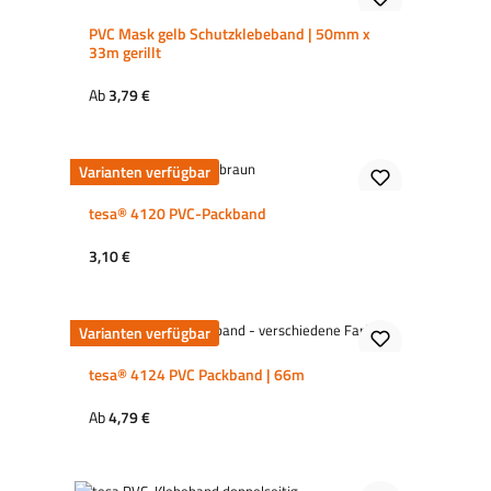
PVC Mask gelb Schutzklebeband | 50mm x
33m gerillt
Regulärer Preis:
Ab
3,79 €
Varianten verfügbar
tesa® 4120 PVC-Packband
Regulärer Preis:
3,10 €
Varianten verfügbar
tesa® 4124 PVC Packband | 66m
Regulärer Preis:
Ab
4,79 €