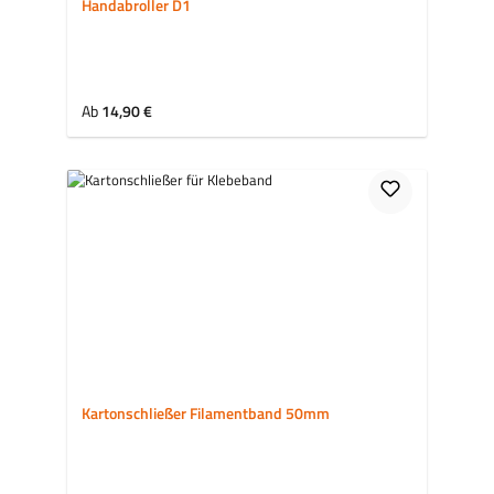
Handabroller D1
Regulärer Preis:
Ab
14,90 €
Kartonschließer Filamentband 50mm