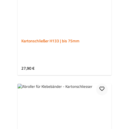
Kartonschließer H133 | bis 75mm
Regulärer Preis:
27,90 €