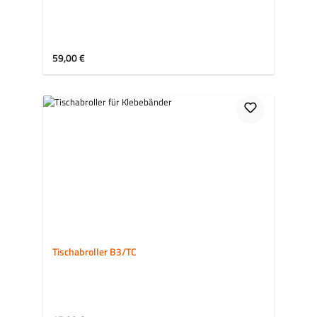
Regulärer Preis:
59,00 €
Tischabroller B3/TC