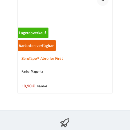
Lagerabverkauf
Varianten verfügbar
ZeroTape® Abroller First
Farbe:
Magenta
Verkaufspreis:
19,90 €
Regulärer Preis:
29,90 €