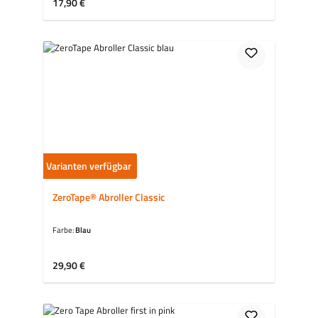
Regulärer Preis:
17,90 €
Varianten verfügbar
ZeroTape® Abroller Classic
Farbe:
Blau
Regulärer Preis:
29,90 €