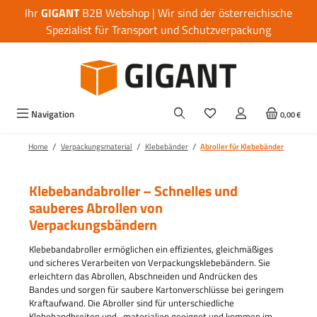
Ihr
GIGANT
B2B Webshop | Wir sind der österreichische
Zum Hauptinhalt springen
Spezialist für Transport und Schutzverpackung
Navigation
0,00 €
/
/
/
Home
Verpackungsmaterial
Klebebänder
Abroller für Klebebänder
Klebebandabroller – Schnelles und
sauberes Abrollen von
Verpackungsbändern
Klebebandabroller ermöglichen ein effizientes, gleichmäßiges
und sicheres Verarbeiten von Verpackungsklebebändern. Sie
erleichtern das Abrollen, Abschneiden und Andrücken des
Bandes und sorgen für saubere Kartonverschlüsse bei geringem
Kraftaufwand. Die Abroller sind für unterschiedliche
Klebebandbreiten und -materialien geeignet und kommen im