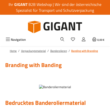
Ihr
GIGANT
B2B Webshop | Wir sind der österreichische
Zum Hauptinhalt springen
Spezialist für Transport und Schutzverpackung
Navigation
0,00 €
/
/
/
Home
Verpackungsmaterial
Banderolieren
Banding with Branding
Branding with Banding
Bedrucktes Banderoliermaterial