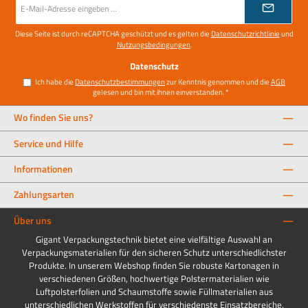
Mail-
Adresse
*
Diese Seite ist durch reCAPTCHA geschützt und es gelten die
Datenschutzrichtlinie
und
Nutzungsbedingungen
.
Datenschutz
Ich habe die
Datenschutzbestimmungen
zur Kenntnis genommen und die
AGB
gelesen und bin mit ihnen einverstanden.
*
Wo finden Sie uns?
Service und Hilfe
Informationen
Zahlungsarten
Über uns
Gigant Verpackungstechnik bietet eine vielfältige Auswahl an
Verpackungsmaterialien für den sicheren Schutz unterschiedlichster
Produkte. In unserem Webshop finden Sie robuste Kartonagen in
verschiedenen Größen, hochwertige Polstermaterialien wie
Luftpolsterfolien und Schaumstoffe sowie Füllmaterialien aus
unterschiedlichen Werkstoffen für verschiedenste Einsatzbereiche.