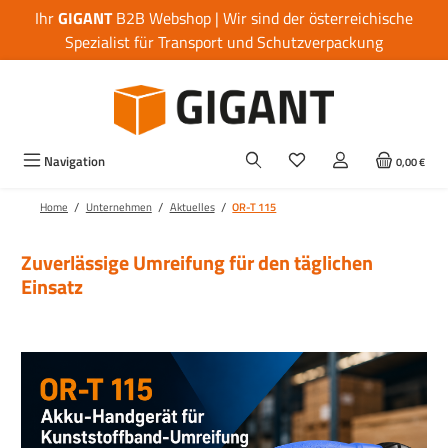
Ihr
GIGANT
B2B Webshop | Wir sind der österreichische
Zum Hauptinhalt springen
Spezialist für Transport und Schutzverpackung
Navigation
0,00 €
/
/
/
Home
Unternehmen
Aktuelles
OR-T 115
Zuverlässige Umreifung für den täglichen
Einsatz