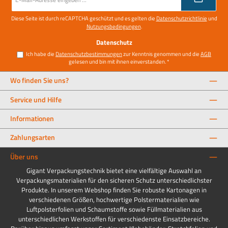
Mail-
Adresse
*
Diese Seite ist durch reCAPTCHA geschützt und es gelten die
Datenschutzrichtlinie
und
Nutzungsbedingungen
.
Datenschutz
Ich habe die
Datenschutzbestimmungen
zur Kenntnis genommen und die
AGB
gelesen und bin mit ihnen einverstanden.
*
Wo finden Sie uns?
Service und Hilfe
Informationen
Zahlungsarten
Über uns
Gigant Verpackungstechnik bietet eine vielfältige Auswahl an
Verpackungsmaterialien für den sicheren Schutz unterschiedlichster
Produkte. In unserem Webshop finden Sie robuste Kartonagen in
verschiedenen Größen, hochwertige Polstermaterialien wie
Luftpolsterfolien und Schaumstoffe sowie Füllmaterialien aus
unterschiedlichen Werkstoffen für verschiedenste Einsatzbereiche.