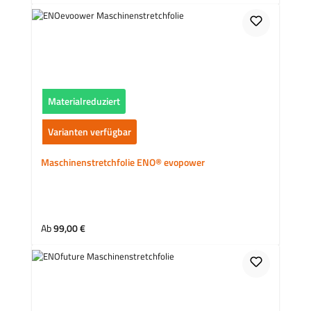
Materialreduziert
Varianten verfügbar
Maschinenstretchfolie ENO® evopower
Regulärer Preis:
Ab
99,00 €