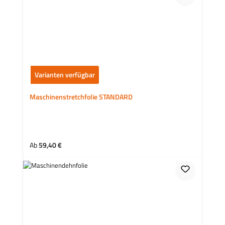
Varianten verfügbar
Maschinenstretchfolie STANDARD
Regulärer Preis:
Ab
59,40 €