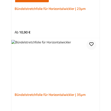
Bündelstretchfolie für Horizontalwickler | 23µm
Regulärer Preis:
Ab
10,90 €
Bündelstretchfolie für Horizontalwickler | 35µm