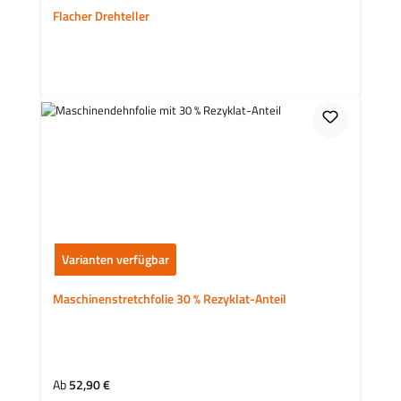
Flacher Drehteller
Varianten verfügbar
Maschinenstretchfolie 30 % Rezyklat-Anteil
Regulärer Preis:
Ab
52,90 €