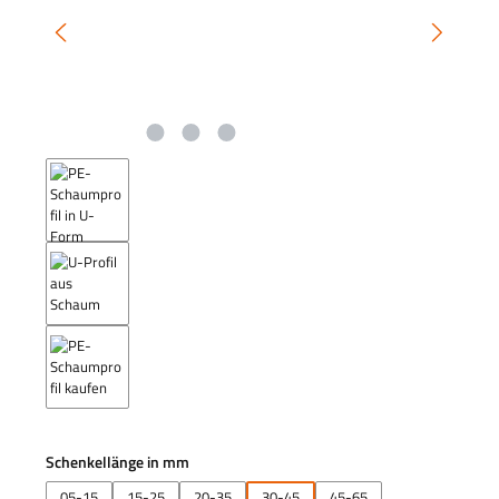
auswählen
Schenkellänge in mm
05-15
15-25
20-35
30-45
45-65