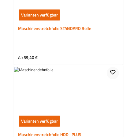
Varianten verfügbar
Maschinenstretchfolie STANDARD Rolle
Regulärer Preis:
Ab
59,40 €
Varianten verfügbar
Maschinenstretchfolie HDD | PLUS