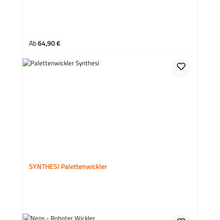
Regulärer Preis:
Ab
64,90 €
SYNTHESI Palettenwickler