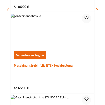
Regulärer Preis:
Ab
86,00 €
Varianten verfügbar
Maschinenstretchfolie ETEX Hochleistung
Regulärer Preis:
Ab
65,90 €