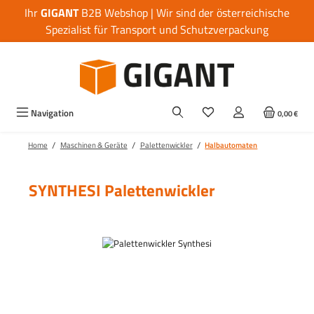
Ihr
GIGANT
B2B Webshop | Wir sind der österreichische
Zum Hauptinhalt springen
Spezialist für Transport und Schutzverpackung
Navigation
0,00 €
/
/
/
Home
Maschinen & Geräte
Palettenwickler
Halbautomaten
SYNTHESI Palettenwickler
Bildergalerie überspringen