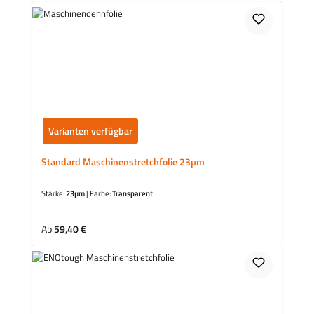
Varianten verfügbar
Standard Maschinenstretchfolie 23µm
Stärke:
23µm
|
Farbe:
Transparent
Regulärer Preis:
Ab
59,40 €