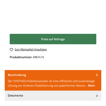
Preis auf Anfrage
Zum Merkzettel hinzufügen
Produktnummer:
M87415
Beschreibung
Der SYNTHESI Palettenwickler ist eine effiziente und zuverlässige
Lösung zur sicheren Stabilisierung von palettierten Waren…
Mehr
Dokumente