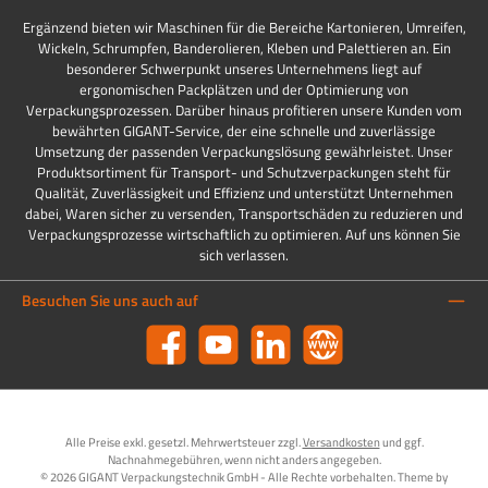
Ergänzend bieten wir Maschinen für die Bereiche Kartonieren, Umreifen,
Wickeln, Schrumpfen, Banderolieren, Kleben und Palettieren an. Ein
besonderer Schwerpunkt unseres Unternehmens liegt auf
ergonomischen Packplätzen und der Optimierung von
Verpackungsprozessen. Darüber hinaus profitieren unsere Kunden vom
bewährten GIGANT-Service, der eine schnelle und zuverlässige
Umsetzung der passenden Verpackungslösung gewährleistet. Unser
Produktsortiment für Transport- und Schutzverpackungen steht für
Qualität, Zuverlässigkeit und Effizienz und unterstützt Unternehmen
dabei, Waren sicher zu versenden, Transportschäden zu reduzieren und
Verpackungsprozesse wirtschaftlich zu optimieren. Auf uns können Sie
sich verlassen.
Besuchen Sie uns auch auf
Facebook
YouTube
LinkedIn
Website
Alle Preise exkl. gesetzl. Mehrwertsteuer zzgl.
Versandkosten
und ggf.
Nachnahmegebühren, wenn nicht anders angegeben.
© 2026 GIGANT Verpackungstechnik GmbH - Alle Rechte vorbehalten. Theme by