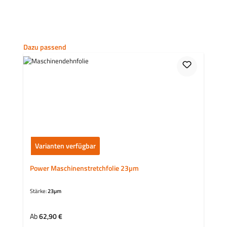
Produktgalerie überspringen
Dazu passend
Varianten verfügbar
Power Maschinenstretchfolie 23µm
Stärke:
23µm
Regulärer Preis:
Ab
62,90 €