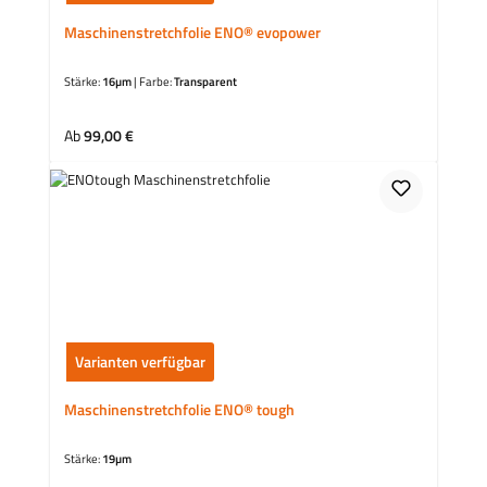
Maschinenstretchfolie ENO® evopower
Stärke:
16µm
|
Farbe:
Transparent
Regulärer Preis:
Ab
99,00 €
Varianten verfügbar
Maschinenstretchfolie ENO® tough
Stärke:
19µm