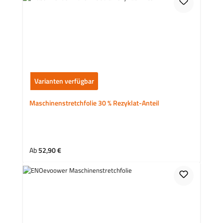
Varianten verfügbar
Maschinenstretchfolie 30 % Rezyklat-Anteil
Regulärer Preis:
Ab
52,90 €