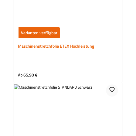
Varianten verfügbar
Maschinenstretchfolie ETEX Hochleistung
Regulärer Preis:
Ab
65,90 €