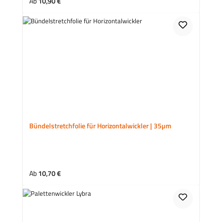
Regulärer Preis:
Ab
10,90 €
Bündelstretchfolie für Horizontalwickler | 35µm
Regulärer Preis:
Ab
10,70 €