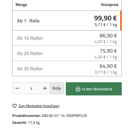
Menge
Stückpreis
99,90 €
Ab
1
Rolle
5,71 € / 1 kg
86,90 €
Ab
10
Rollen
4,97 € / 1 kg
75,90 €
Ab
20
Rollen
4,34 € / 1 kg
64,90 €
Ab
30
Rollen
3,71 € / 1 kg
Produkt Anzahl: Gib den gewünschten Wert ein oder benutze die Schaltflächen um die 
Rolle
In den Warenkorb
Zum Merkzettel hinzufügen
Produktnummer:
A8230-07-14-500PMPLUS
Gewicht:
17,5 kg