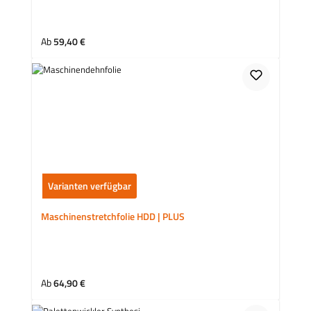
Regulärer Preis:
Ab
59,40 €
Varianten verfügbar
Maschinenstretchfolie HDD | PLUS
Regulärer Preis:
Ab
64,90 €