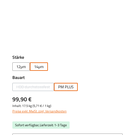
auswählen
Stärke
12µm
14µm
auswählen
Bauart
HDD durchstossfest
PM PLUS
(Diese Option ist zurzeit nicht verfügbar.)
99,90 €
Inhalt:
17.5 kg
(
5,71 €
/ 1 kg)
Preise exkl. MwSt. zzgl. Versandkosten
Sofort verfügbar, Lieferzeit: 1-3 Tage