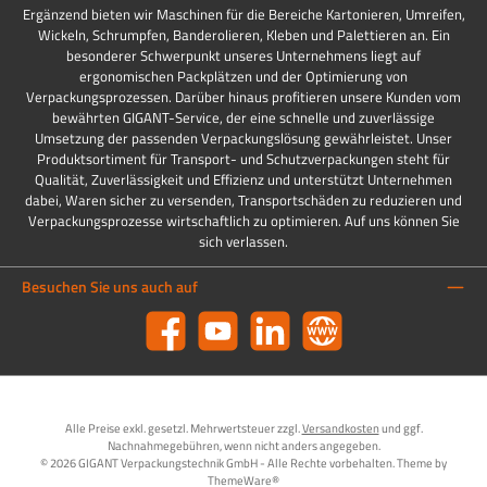
Ergänzend bieten wir Maschinen für die Bereiche Kartonieren, Umreifen,
Wickeln, Schrumpfen, Banderolieren, Kleben und Palettieren an. Ein
besonderer Schwerpunkt unseres Unternehmens liegt auf
ergonomischen Packplätzen und der Optimierung von
Verpackungsprozessen. Darüber hinaus profitieren unsere Kunden vom
bewährten GIGANT-Service, der eine schnelle und zuverlässige
Umsetzung der passenden Verpackungslösung gewährleistet. Unser
Produktsortiment für Transport- und Schutzverpackungen steht für
Qualität, Zuverlässigkeit und Effizienz und unterstützt Unternehmen
dabei, Waren sicher zu versenden, Transportschäden zu reduzieren und
Verpackungsprozesse wirtschaftlich zu optimieren. Auf uns können Sie
sich verlassen.
Besuchen Sie uns auch auf
Facebook
YouTube
LinkedIn
Website
Alle Preise exkl. gesetzl. Mehrwertsteuer zzgl.
Versandkosten
und ggf.
Nachnahmegebühren, wenn nicht anders angegeben.
© 2026 GIGANT Verpackungstechnik GmbH - Alle Rechte vorbehalten. Theme by
ThemeWare®