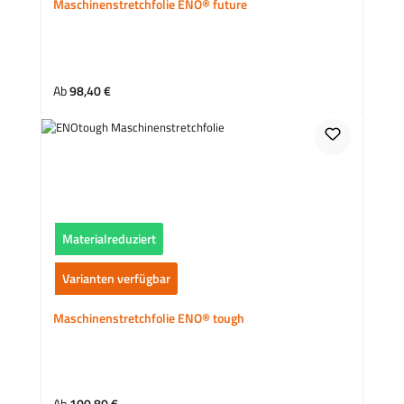
Maschinenstretchfolie ENO® future
Regulärer Preis:
Ab
98,40 €
Materialreduziert
Varianten verfügbar
Maschinenstretchfolie ENO® tough
Regulärer Preis: