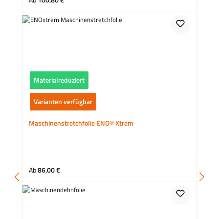
Ab
100,80 €
Materialreduziert
Varianten verfügbar
Maschinenstretchfolie ENO® Xtrem
Regulärer Preis:
Ab
86,00 €