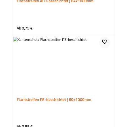
Flachstreifen ALU-beschichtet | 64x1000mm
Regulärer Preis:
Ab
0,75 €
Flachstreifen PE-beschichtet | 60x1000mm
Regulärer Preis:
Ab
0,85 €