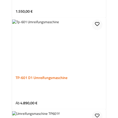
Regulärer Preis:
1.550,00 €
TP-601 D1 Umreifungsmaschine
Regulärer Preis:
Ab
4.890,00 €