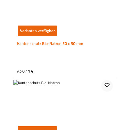
Varianten verfügbar
Kantenschutz Bio-Natron 50 x 50 mm
Regulärer Preis:
Ab
0,11 €