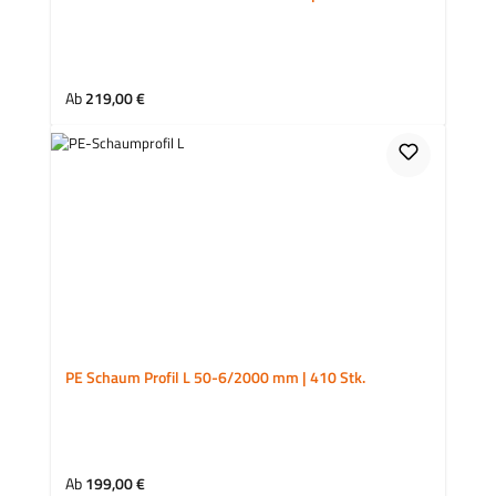
Regulärer Preis:
Ab
219,00 €
PE Schaum Profil L 50-6/2000 mm | 410 Stk.
Regulärer Preis:
Ab
199,00 €