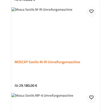
MOSCA® SoniXs M-RI Umreifungsmaschine
Regulärer Preis:
Ab
29.180,00 €