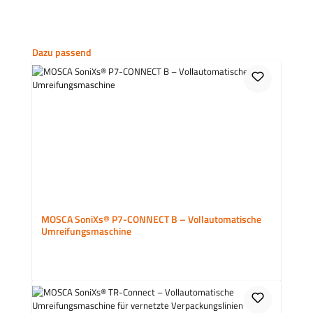
Produktgalerie überspringen
Dazu passend
MOSCA SoniXs® P7-CONNECT B – Vollautomatische
Umreifungsmaschine