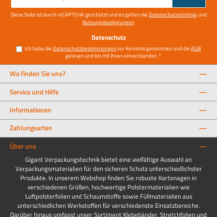
Adresse
*
Diese Seite ist durch reCAPTCHA geschützt und es gelten die
Datenschutzrichtlinie
und
Nutzungsbedingungen
.
Datenschutz
Ich habe die
Datenschutzbestimmungen
zur Kenntnis genommen und die
AGB
gelesen und bin mit ihnen einverstanden.
*
Wo finden Sie uns?
Service und Hilfe
Informationen
Zahlungsarten
Über uns
Gigant Verpackungstechnik bietet eine vielfältige Auswahl an
Verpackungsmaterialien für den sicheren Schutz unterschiedlichster
Produkte. In unserem Webshop finden Sie robuste Kartonagen in
verschiedenen Größen, hochwertige Polstermaterialien wie
Luftpolsterfolien und Schaumstoffe sowie Füllmaterialien aus
unterschiedlichen Werkstoffen für verschiedenste Einsatzbereiche.
Darüber hinaus umfasst unser Sortiment Klebebänder, Stretchfolien und