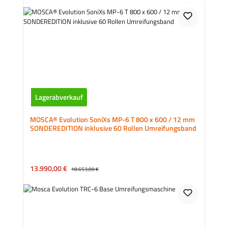
Lagerabverkauf
MOSCA® Evolution SoniXs MP-6 T 800 x 600 / 12 mm
SONDEREDITION inklusive 60 Rollen Umreifungsband
Verkaufspreis:
13.990,00 €
Regulärer Preis:
18.653,00 €