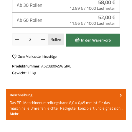
58,00 €
Ab
30
Rollen
12,89 € / 1000 Laufmeter
52,00 €
Ab
60
Rollen
11,56 € / 1000 Laufmeter
Produkt Anzahl: Gib den gewünschten Wert ein oder benutze die Schaltflächen um die 
Rollen
In den Warenkorb
Zum Merkzettel hinzufügen
Produktnummer:
A52080045WGIVE
Gewicht:
11 kg
Beschreibung
Das PP-Maschinenumreifungsband 8,0 × 0,45 mm ist für das
maschinelle Umreifen leichter Packgüter konzipiert und eignet sich…
Mehr