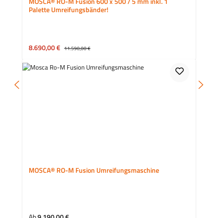
MOSCA® RO-M Fusion 600 x 500 / 5 mm inkl. 1
Palette Umreifungsbänder!
Verkaufspreis:
8.690,00 €
Regulärer Preis:
11.590,00 €
MOSCA® RO-M Fusion Umreifungsmaschine
Ab
9.190,00 €