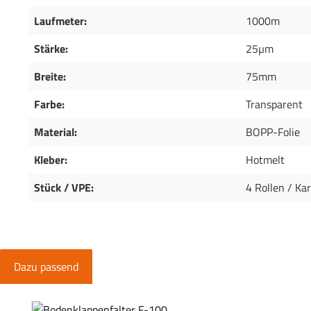
Laufmeter:
1000m
Stärke:
25µm
Breite:
75mm
Farbe:
Transparent
Material:
BOPP-Folie
Kleber:
Hotmelt
Stück / VPE:
4 Rollen / Ka
Dazu passend
Produktgalerie überspringen