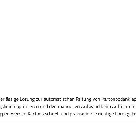
zuverlässige Lösung zur automatischen Faltung von Kartonbodenkl
ngslinien optimieren und den manuellen Aufwand beim Aufrichten 
pen werden Kartons schnell und präzise in die richtige Form geb
somit für einen reibungslosen und kontinuierlichen Materialfluss 
erheit auch im Dauereinsatz. Vorteile Automatische Faltung der Bodenklappen für effiziente