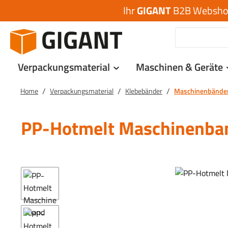
Ihr
GIGANT
B2B Webshop 
 Hauptinhalt springen
Zur Suche springen
Zur Hauptnavigation springen
Verpackungsmaterial
Maschinen & Geräte
/
/
/
Home
Verpackungsmaterial
Klebebänder
Maschinenbände
PP-Hotmelt Maschinenba
Bildergalerie überspringen