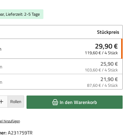
ar, Lieferzeit: 2-5 Tage
Stückpreis
29,90 €
n
119,60 € / 4 Stück
25,90 €
en
103,60 € / 4 Stück
21,90 €
en
87,60 € / 4 Stück
 Gib den gewünschten Wert ein oder benutze die Schaltflächen um die Anzahl 
Rollen
In den Warenkorb
el hinzufügen
er:
A231759TR