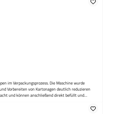
appen im Verpackungsprozess. Die Maschine wurde
und Vorbereiten von Kartonagen deutlich reduzieren
racht und können anschließend direkt befüllt und
und steigert die Effizienz in Versand, Logistik und