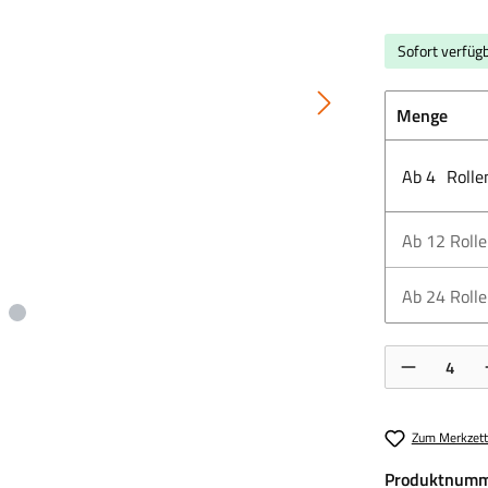
Sofort verfügb
Menge
Ab
4
Rolle
Ab
12
Roll
Ab
24
Roll
Produkt Anzahl:
Zum Merkzett
Produktnumm