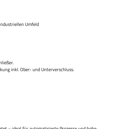
industriellen Umfeld
ließer.
kung inkl. Ober- und Unterverschluss.
tet – ideal für automatisierte Prozesse und hohe