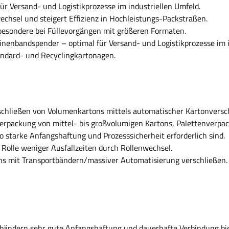
ür Versand- und Logistikprozesse im industriellen Umfeld.
echsel und steigert Effizienz in Hochleistungs-Packstraßen.
sbesondere bei Füllevorgängen mit größeren Formaten.
inenbandspender – optimal für Versand- und Logistikprozesse im 
ndard- und Recyclingkartonagen.
schließen von Volumenkartons mittels automatischer Kartonversch
erpackung von mittel- bis großvolumigen Kartons, Palettenverpac
 starke Anfangshaftung und Prozesssicherheit erforderlich sind.
Rolle weniger Ausfallzeiten durch Rollenwechsel.
ns mit Transportbändern/massiver Automatisierung verschließen.
sbändern sehr gute Anfangshaftung und dauerhafte Verbindung bie