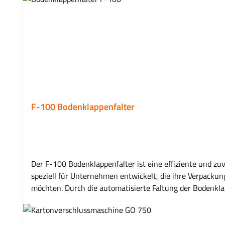
F-100 Bodenklappenfalter
Der F-100 Bodenklappenfalter ist eine effiziente und 
speziell für Unternehmen entwickelt, die ihre Verpacku
möchten. Durch die automatisierte Faltung der Bodenklap
verschlossen werden. Der F-100 Bodenklappenfalter sorgt 
Produktion nachhaltig. Die robuste Bauweise gewährleistet eine hohe Betriebssich
Verpackungsprozesse Reduzierung manueller Arbeitsschritte und Zeitaufwand Gleichmäßige und präzise Vorbereitung von Kartonagen Optimierung von Verpackungslinien und