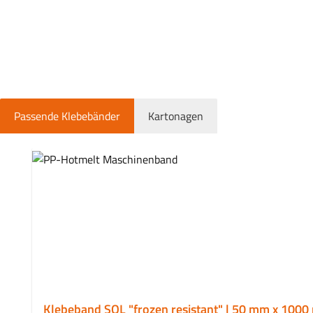
Passende Klebebänder
Kartonagen
Produktgalerie überspringen
Klebeband SOL "frozen resistant" | 50 mm x 100