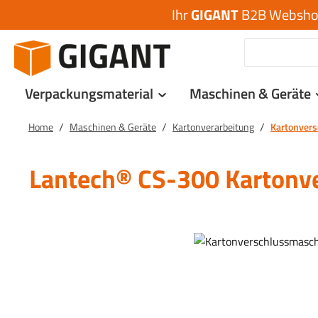
Ihr
GIGANT
B2B Webshop 
 Hauptinhalt springen
Zur Suche springen
Zur Hauptnavigation springen
Verpackungsmaterial
Maschinen & Geräte
/
/
/
Home
Maschinen & Geräte
Kartonverarbeitung
Kartonvers
Lantech® CS-300 Kartonv
Bildergalerie überspringen