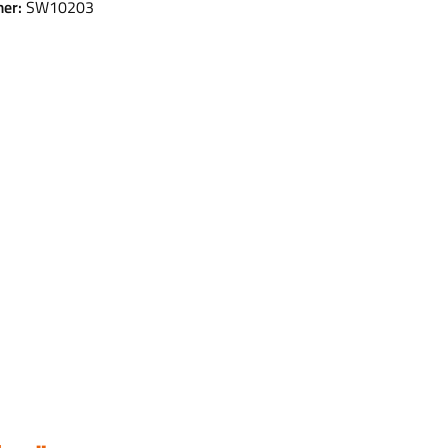
er:
SW10203