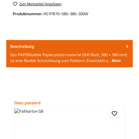
Zum Merkzettel hinzufügen
Produktnummer:
A01PB70-580-380-300W
Beschreibung
Das PAPERbubble Papierpolstermaterial (300 Blatt, 580 × 380 mm)
ist eine flexible Schutzlösung zum Polstern, Einwickeln u…
Mehr
Produktgalerie überspringen
Dazu passend