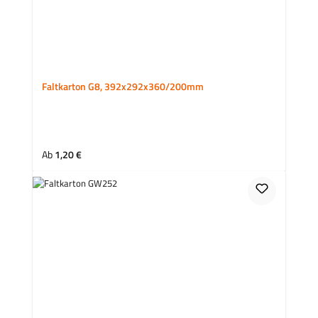
Faltkarton G8, 392x292x360/200mm
Regulärer Preis:
Ab
1,20 €