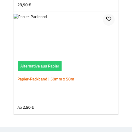
Regulärer Preis:
23,90 €
Alternative aus Papier
Papier-Packband | 50mm x 50m
Regulärer Preis:
Ab
2,50 €