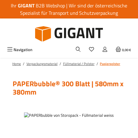
Ihr
GIGANT
B2B Webshop | Wir sind der österreichische
Zum Hauptinhalt springen
Spezialist für Transport und Schutzverpackung
Navigation
0,00 €
/
/
/
Home
Verpackungsmaterial
Füllmaterial / Polster
Papierpolster
PAPERbubble® 300 Blatt | 580mm x
380mm
Bildergalerie überspringen