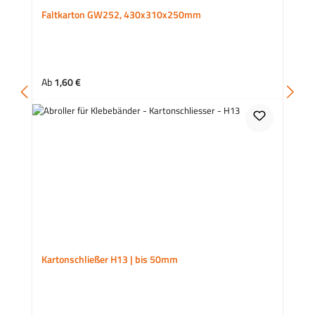
Faltkarton GW252, 430x310x250mm
Regulärer Preis:
Ab
1,60 €
Kartonschließer H13 | bis 50mm