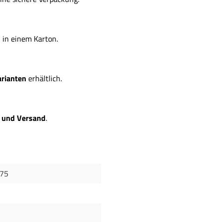
n
in einem Karton.
arianten
erhältlich.
r und Versand
.
75