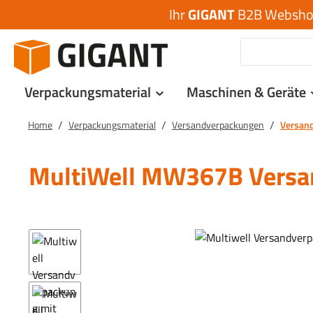
Ihr
GIGANT
B2B Webshop 
 Hauptinhalt springen
Zur Suche springen
Zur Hauptnavigation springen
Verpackungsmaterial
Maschinen & Geräte
/
/
/
Home
Verpackungsmaterial
Versandverpackungen
Versan
MultiWell MW367B Versa
Bildergalerie überspringen