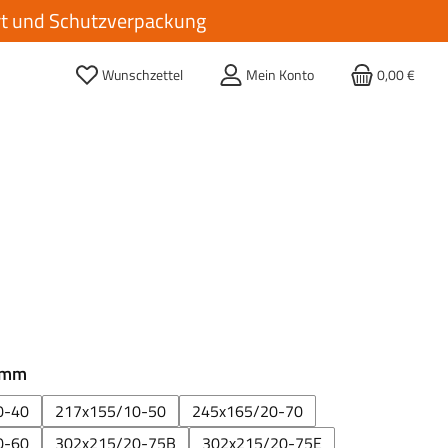
ort und Schutzverpackung
Wunschzettel
Mein Konto
0,00 €
auswählen
 mm
0-40
217x155/10-50
245x165/20-70
0-60
302x215/20-75B
302x215/20-75E