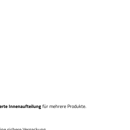
erte Innenaufteilung
für mehrere Produkte.
ine sichere Verpackung.