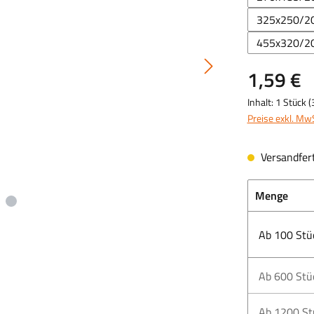
325x250/2
455x320/2
1,59 €
Inhalt:
1 Stück
(
Preise exkl. Mw
Versandfert
Menge
Ab
100
Stü
Ab
600
Stü
Ab
1200
St