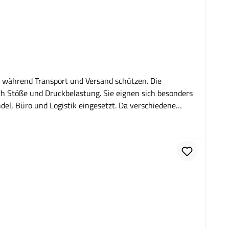
e während Transport und Versand schützen. Die
ch Stöße und Druckbelastung. Sie eignen sich besonders
del, Büro und Logistik eingesetzt. Da verschiedene
enen zum geschützten Versand empfindlicher Produkte,
duziert das Risiko von Transportschäden. Welche
schiedene Größen verfügbar? Ja, die Taschen sind in
lebestreifen.