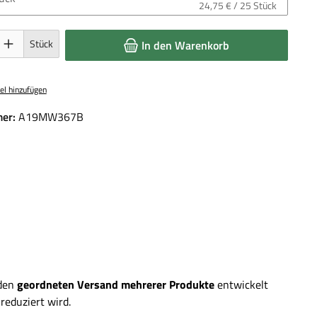
24,75 € / 25 Stück
 Gib den gewünschten Wert ein oder benutze die Schaltflächen um die Anzahl 
Stück
In den Warenkorb
el hinzufügen
er:
A19MW367B
 den
geordneten Versand mehrerer Produkte
entwickelt
reduziert wird.