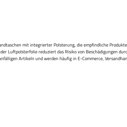
ndtaschen mit integrierter Polsterung, die empfindliche Produkt
er Luftpolsterfolie reduziert das Risiko von Beschädigungen dur
anfälligen Artikeln und werden häufig in E-Commerce, Versandhan
orteile Integrierte Luftpolsterung zum Schutz empfindlicher Inhalte Reduziert
ellte Fragen Wofür werden Luftpolstertaschen verwendet? Sie di
st der Vorteil der Luftpolsterung? Sie wirkt stoßdämpfend und re
ektronik, Kleinteile, Zubehör oder empfindliche Waren. Sind ver
aschen verschlossen? In der Regel über einen integrierten Selbstk