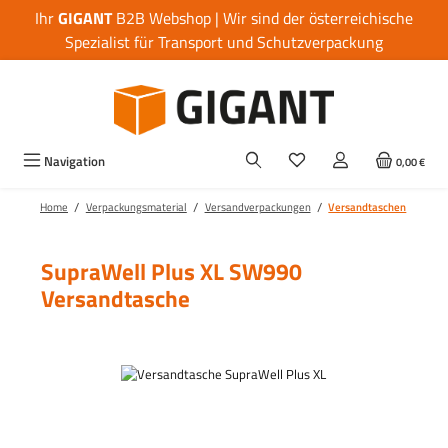
Ihr
GIGANT
B2B Webshop | Wir sind der österreichische
Zum Hauptinhalt springen
Spezialist für Transport und Schutzverpackung
Navigation
0,00 €
/
/
/
Home
Verpackungsmaterial
Versandverpackungen
Versandtaschen
SupraWell Plus XL SW990
Versandtasche
Bildergalerie überspringen