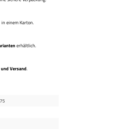
n
in einem Karton.
arianten
erhältlich.
r und Versand
.
75