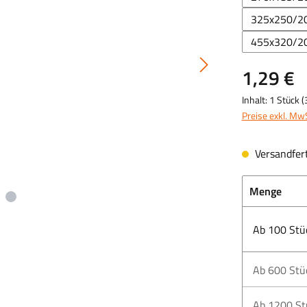
325x250/2
455x320/2
1,29 €
Inhalt:
1 Stück
(
Preise exkl. Mw
Versandfert
Menge
Ab
100
Stü
Ab
600
Stü
Ab
1200
St