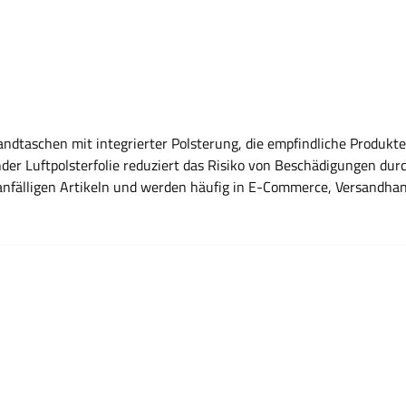
ndtaschen mit integrierter Polsterung, die empfindliche Produkt
er Luftpolsterfolie reduziert das Risiko von Beschädigungen dur
anfälligen Artikeln und werden häufig in E-Commerce, Versandhan
orteile Integrierte Luftpolsterung zum Schutz empfindlicher Inhalte Reduziert
ellte Fragen Wofür werden Luftpolstertaschen verwendet? Sie di
st der Vorteil der Luftpolsterung? Sie wirkt stoßdämpfend und re
ektronik, Kleinteile, Zubehör oder empfindliche Waren. Sind ver
aschen verschlossen? In der Regel über einen integrierten Selbstk