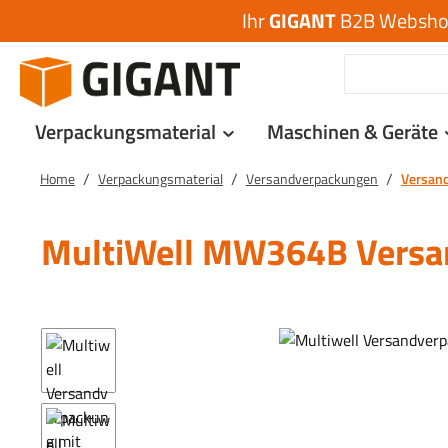
Ihr
GIGANT
B2B Webshop 
 Hauptinhalt springen
Zur Suche springen
Zur Hauptnavigation springen
Verpackungsmaterial
Maschinen & Geräte
/
/
/
Home
Verpackungsmaterial
Versandverpackungen
Versan
MultiWell MW364B Versa
Bildergalerie überspringen