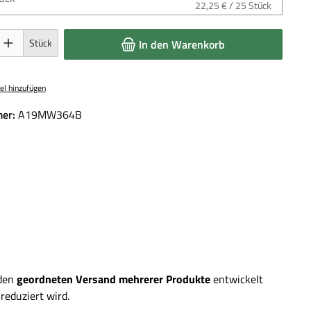
22,25 € / 25 Stück
 Gib den gewünschten Wert ein oder benutze die Schaltflächen um die Anzahl 
Stück
In den Warenkorb
el hinzufügen
er:
A19MW364B
 den
geordneten Versand mehrerer Produkte
entwickelt
reduziert wird.