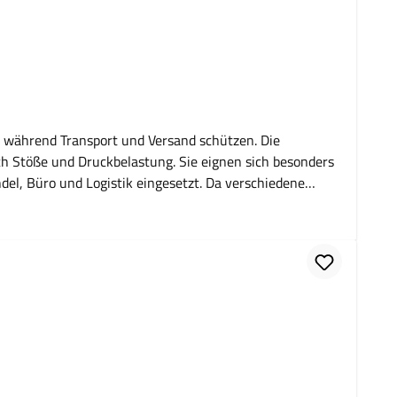
e während Transport und Versand schützen. Die
ch Stöße und Druckbelastung. Sie eignen sich besonders
del, Büro und Logistik eingesetzt. Da verschiedene
enen zum geschützten Versand empfindlicher Produkte,
duziert das Risiko von Transportschäden. Welche
schiedene Größen verfügbar? Ja, die Taschen sind in
lebestreifen.