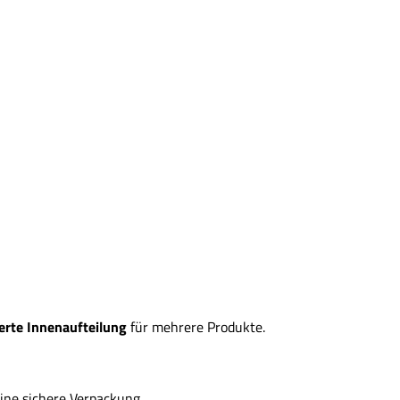
erte Innenaufteilung
für mehrere Produkte.
ine sichere Verpackung.