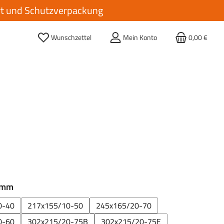
ort und Schutzverpackung
Wunschzettel
Mein Konto
0,00 €
auswählen
 mm
0-40
217x155/10-50
245x165/20-70
0-60
302x215/20-75B
302x215/20-75E