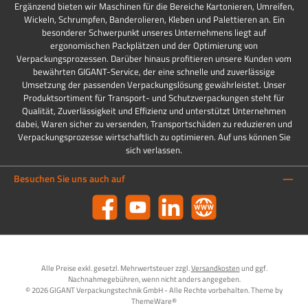
Ergänzend bieten wir Maschinen für die Bereiche Kartonieren, Umreifen,
Wickeln, Schrumpfen, Banderolieren, Kleben und Palettieren an. Ein
besonderer Schwerpunkt unseres Unternehmens liegt auf
ergonomischen Packplätzen und der Optimierung von
Verpackungsprozessen. Darüber hinaus profitieren unsere Kunden vom
bewährten GIGANT-Service, der eine schnelle und zuverlässige
Umsetzung der passenden Verpackungslösung gewährleistet. Unser
Produktsortiment für Transport- und Schutzverpackungen steht für
Qualität, Zuverlässigkeit und Effizienz und unterstützt Unternehmen
dabei, Waren sicher zu versenden, Transportschäden zu reduzieren und
Verpackungsprozesse wirtschaftlich zu optimieren. Auf uns können Sie
sich verlassen.
Besuchen Sie uns auch auf
Facebook
YouTube
LinkedIn
Website
Alle Preise exkl. gesetzl. Mehrwertsteuer zzgl.
Versandkosten
und ggf.
Nachnahmegebühren, wenn nicht anders angegeben.
© 2026 GIGANT Verpackungstechnik GmbH - Alle Rechte vorbehalten. Theme by
ThemeWare®