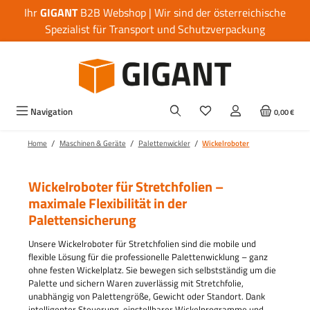
Ihr
GIGANT
B2B Webshop | Wir sind der österreichische
Zum Hauptinhalt springen
Spezialist für Transport und Schutzverpackung
Navigation
0,00 €
/
/
/
Home
Maschinen & Geräte
Palettenwickler
Wickelroboter
Wickelroboter für Stretchfolien –
maximale Flexibilität in der
Palettensicherung
Unsere Wickelroboter für Stretchfolien sind die mobile und
flexible Lösung für die professionelle Palettenwicklung – ganz
ohne festen Wickelplatz. Sie bewegen sich selbstständig um die
Palette und sichern Waren zuverlässig mit Stretchfolie,
unabhängig von Palettengröße, Gewicht oder Standort. Dank
intelligenter Steuerung, einstellbarer Wickelprogramme und