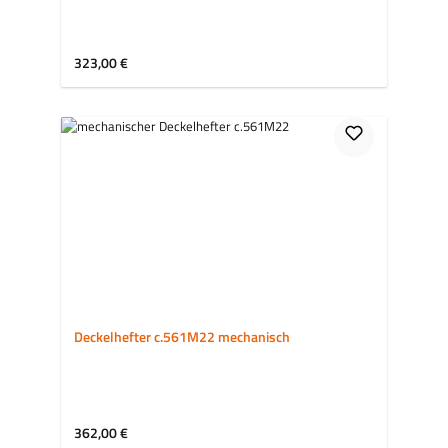
Regulärer Preis:
323,00 €
Deckelhefter c.561M22 mechanisch
Regulärer Preis:
362,00 €