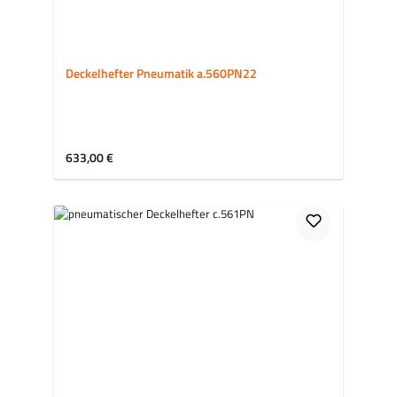
Deckelhefter Pneumatik a.560PN22
Regulärer Preis:
633,00 €