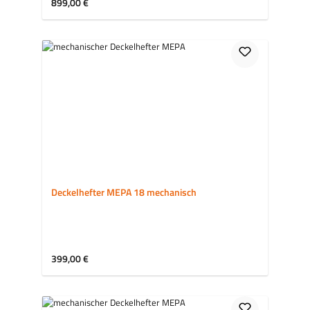
Regulärer Preis:
899,00 €
Deckelhefter MEPA 18 mechanisch
Regulärer Preis:
399,00 €