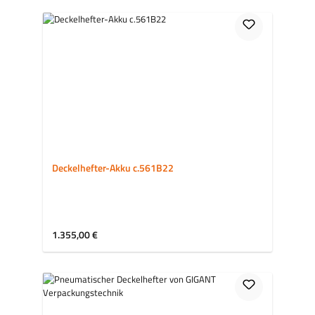
Deckelhefter-Akku c.561B22
Regulärer Preis:
1.355,00 €