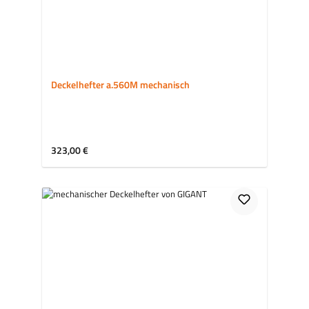
Deckelhefter a.560M mechanisch
Regulärer Preis:
323,00 €