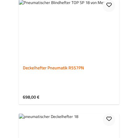
Deckelhefter Pneumatik R557PN
Regulärer Preis:
698,00 €