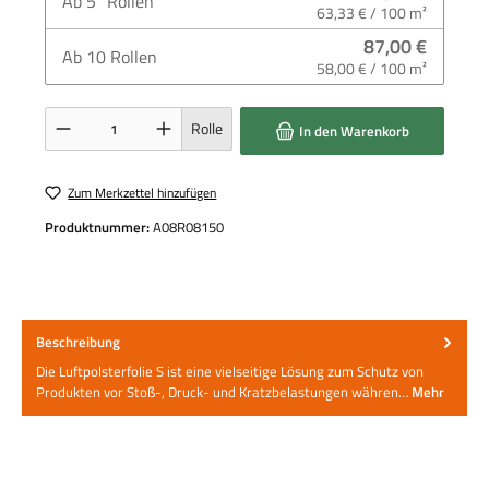
Ab
5
Rollen
63,33 € / 100 m²
87,00 €
Ab
10
Rollen
58,00 € / 100 m²
Produkt Anzahl: Gib den gewünschten Wert ein oder benutze die Schaltflächen um die 
Rolle
In den Warenkorb
Zum Merkzettel hinzufügen
Produktnummer:
A08R08150
Beschreibung
Die Luftpolsterfolie S ist eine vielseitige Lösung zum Schutz von
Produkten vor Stoß-, Druck- und Kratzbelastungen währen…
Mehr