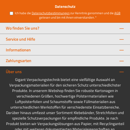
Datenschutz
Ich habe die
Datenschutzbestimmungen
zur Kenntnis genommen und die
AGB
gelesen und bin mit ihnen einverstanden.
*
Wo finden Sie uns?
Service und Hilfe
Informationen
Zahlungsarten
Über uns
Gigant Verpackungstechnik bietet eine vielfältige Auswahl an
Verpackungsmaterialien für den sicheren Schutz unterschiedlichster
Produkte. In unserem Webshop finden Sie robuste Kartonagen in
verschiedenen Größen, hochwertige Polstermaterialien wie
Luftpolsterfolien und Schaumstoffe sowie Füllmaterialien aus
unterschiedlichen Werkstoffen für verschiedenste Einsatzbereiche.
Darüber hinaus umfasst unser Sortiment Klebebänder, Stretchfolien und
spezielle Schutzverpackungen für empfindliche Produkte. Je nach
Produkt bieten wir Verpackungslösungen aus Papier, mit Recyclinganteil
oder mit weiteren dokumentierten Materialeigenschaften an.