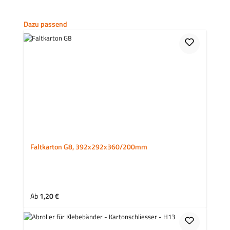
Produktgalerie überspringen
Dazu passend
Faltkarton G8, 392x292x360/200mm
Regulärer Preis:
Ab
1,20 €