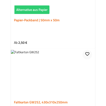
Alternative aus Papier
Papier-Packband | 50mm x 50m
Regulärer Preis:
Ab
2,50 €
Faltkarton GW252, 430x310x250mm