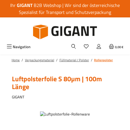
Ihr
GIGANT
B2B Webshop | Wir sind der österreichische
Zum Hauptinhalt springen
Spezialist für Transport und Schutzverpackung
Navigation
0,00 €
/
/
/
Home
Verpackungsmaterial
Füllmaterial / Polster
Rollenpolster
Luftpolsterfolie S 80µm | 100m
Länge
GIGANT
Bildergalerie überspringen