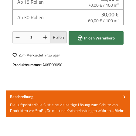
Ab
15
Rollen
70,00 € / 100 m²
30,00 €
Ab
30
Rollen
60,00 € / 100 m²
Produkt Anzahl: Gib den gewünschten Wert ein oder benutze die Schaltflächen um die 
Rollen
In den Warenkorb
Zum Merkzettel hinzufügen
Produktnummer:
A08R08050
Beschreibung
Die Luftpolsterfolie S ist eine vielseitige Lösung zum Schutz von
Produkten vor Stoß-, Druck- und Kratzbelastungen währen…
Mehr