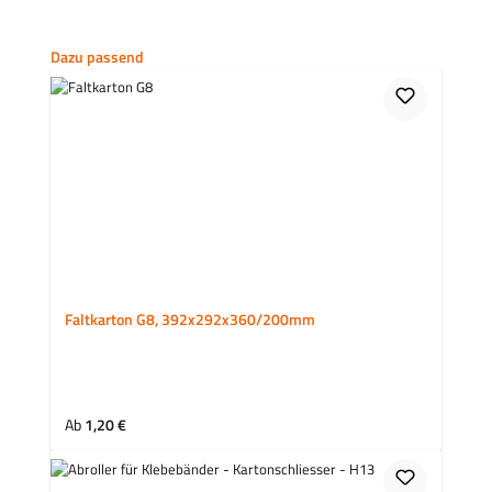
Produktgalerie überspringen
Dazu passend
Faltkarton G8, 392x292x360/200mm
Regulärer Preis:
Ab
1,20 €