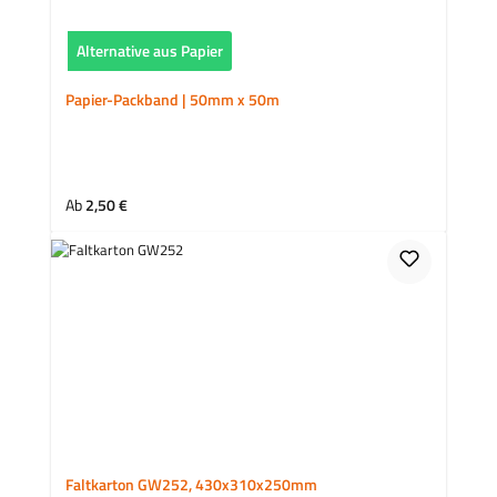
Alternative aus Papier
Papier-Packband | 50mm x 50m
Regulärer Preis:
Ab
2,50 €
Faltkarton GW252, 430x310x250mm