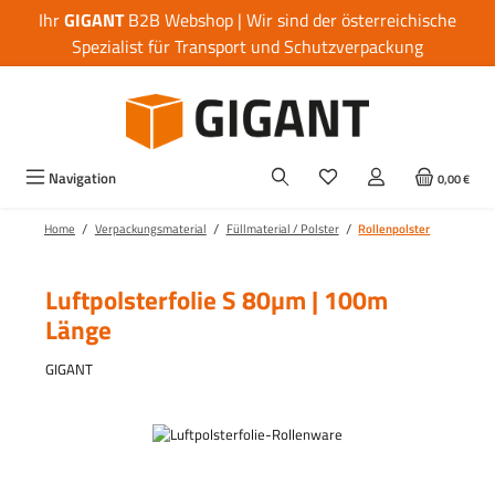
Ihr
GIGANT
B2B Webshop | Wir sind der österreichische
Zum Hauptinhalt springen
Spezialist für Transport und Schutzverpackung
Navigation
0,00 €
/
/
/
Home
Verpackungsmaterial
Füllmaterial / Polster
Rollenpolster
Luftpolsterfolie S 80µm | 100m
Länge
GIGANT
Bildergalerie überspringen