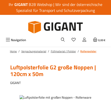
Ihr
GIGANT
B2B Webshop | Wir sind der österreichische
Zum Hauptinhalt springen
Spezialist für Transport und Schutzverpackung
Navigation
0,00 €
/
/
/
Home
Verpackungsmaterial
Füllmaterial / Polster
Rollenpolster
Luftpolsterfolie G2 große Noppen |
120cm x 50m
GIGANT
Bildergalerie überspringen