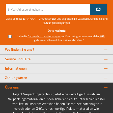
E-
Mail-
Adresse
*
Diese Seite ist durch reCAPTCHA geschützt und es gelten die
Datenschutzrichtlinie
und
Nutzungsbedingungen
.
Datenschutz
Ich habe die
Datenschutzbestimmungen
zur Kenntnis genommen und die
AGB
gelesen und bin mit ihnen einverstanden.
*
Wo finden Sie uns?
Service und Hilfe
Informationen
Zahlungsarten
Über uns
Gigant Verpackungstechnik bietet eine vielfältige Auswahl an
Verpackungsmaterialien für den sicheren Schutz unterschiedlichster
Produkte. In unserem Webshop finden Sie robuste Kartonagen in
verschiedenen Größen, hochwertige Polstermaterialien wie