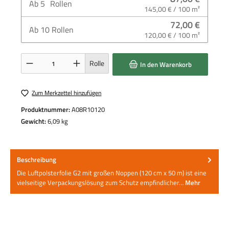
Ab
5
Rollen
145,00 € / 100 m²
72,00 €
Ab
10
Rollen
120,00 € / 100 m²
Produkt Anzahl: Gib den gewünschten Wert ein oder benutze die Schaltflächen um die 
Rolle
In den Warenkorb
Zum Merkzettel hinzufügen
Produktnummer:
A08R10120
Gewicht:
6,09 kg
Beschreibung
Die Luftpolsterfolie G2 mit großen Noppen (120 cm x 50 m) ist eine
vielseitige Verpackungslösung zum Schutz empfindlicher…
Mehr