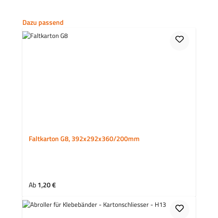
Produktgalerie überspringen
Dazu passend
Faltkarton G8, 392x292x360/200mm
Regulärer Preis:
Ab
1,20 €