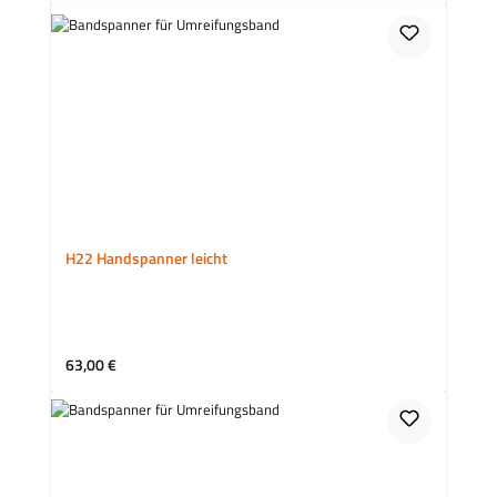
H22 Handspanner leicht
Regulärer Preis:
63,00 €