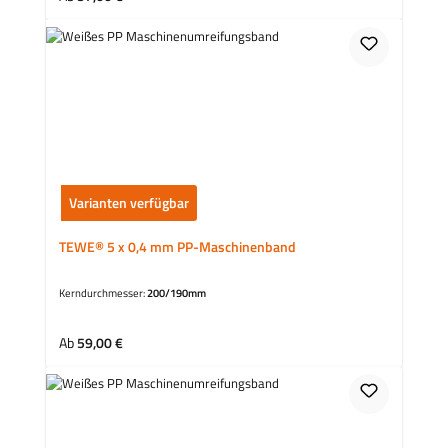
Varianten verfügbar
TEWE® 5 x 0,4 mm PP-Maschinenband
Kerndurchmesser:
200/190mm
Regulärer Preis:
Ab
59,00 €