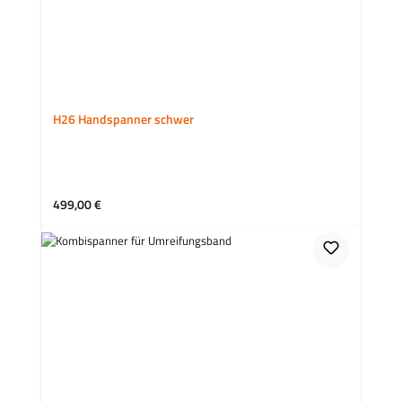
H26 Handspanner schwer
Regulärer Preis:
499,00 €