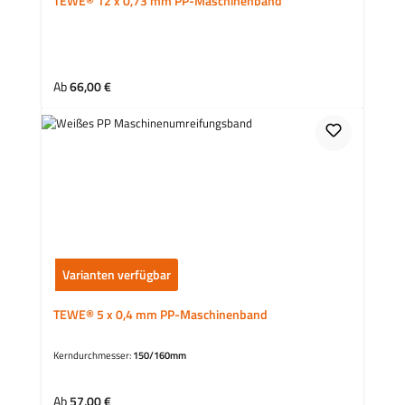
TEWE® 12 x 0,73 mm PP-Maschinenband
Regulärer Preis:
Ab
66,00 €
Varianten verfügbar
TEWE® 5 x 0,4 mm PP-Maschinenband
Kerndurchmesser:
150/160mm
Regulärer Preis:
Ab
57,00 €