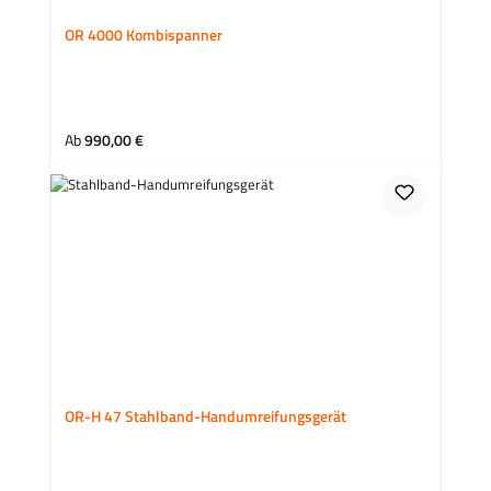
OR 4000 Kombispanner
Regulärer Preis:
Ab
990,00 €
OR-H 47 Stahlband-Handumreifungsgerät