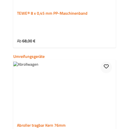
TEWE® 8 x 0,45 mm PP-Maschinenband
Regulärer Preis:
Ab
68,00 €
Produktgalerie überspringen
Umreifungsgeräte
Abroller tragbar Kern 76mm