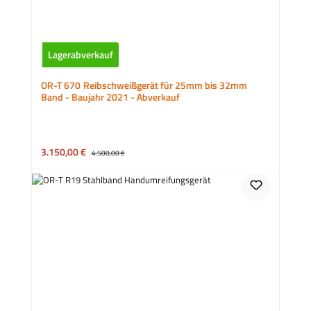
Lagerabverkauf
OR-T 670 Reibschweißgerät für 25mm bis 32mm
Band - Baujahr 2021 - Abverkauf
Verkaufspreis:
3.150,00 €
Regulärer Preis:
4.500,00 €