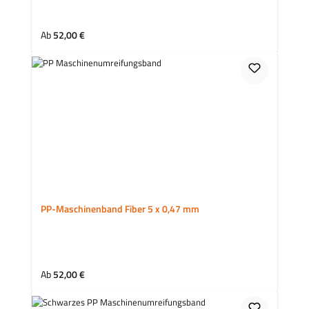
Regulärer Preis:
Ab
52,00 €
PP-Maschinenband Fiber 5 x 0,47 mm
Regulärer Preis:
Ab
52,00 €