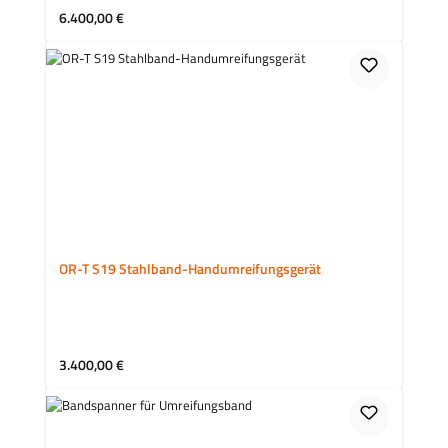
Regulärer Preis:
6.400,00 €
OR-T S19 Stahlband-Handumreifungsgerät
Regulärer Preis:
3.400,00 €