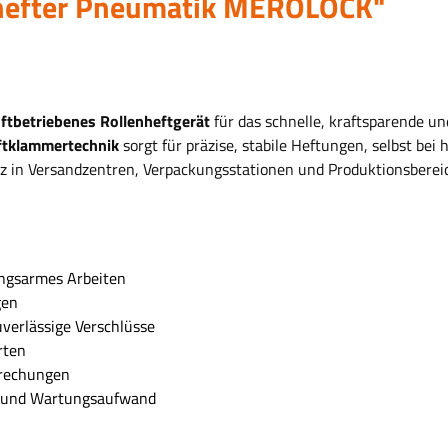
lhefter Pneumatik MEROLOCK"
ftbetriebenes Rollenheftgerät
für das schnelle, kraftsparende u
ftklammertechnik
sorgt für präzise, stabile Heftungen, selbst bei
atz in Versandzentren, Verpackungsstationen und Produktionsberei
ngsarmes Arbeiten
gen
uverlässige Verschlüsse
rten
brechungen
ß und Wartungsaufwand