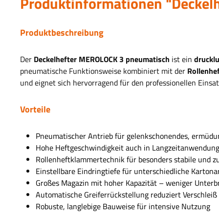
Produktinformationen "Decke
Produktbeschreibung
Der
Deckelhefter MEROLOCK 3 pneumatisch
ist ein
drucklu
pneumatische Funktionsweise kombiniert mit der
Rollenhe
und eignet sich hervorragend für den professionellen Eins
Vorteile
Pneumatischer Antrieb
für gelenkschonendes, ermüdu
Hohe Heftgeschwindigkeit
auch in Langzeitanwendun
Rollenheftklammertechnik
für besonders stabile und z
Einstellbare Eindringtiefe
für unterschiedliche Kartona
Großes Magazin
mit hoher Kapazität – weniger Unter
Automatische Greiferrückstellung
reduziert Verschlei
Robuste, langlebige Bauweise
für intensive Nutzung