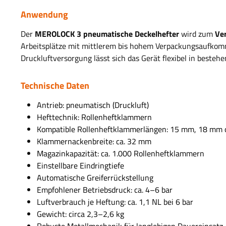
Anwendung
Der
MEROLOCK 3 pneumatische Deckelhefter
wird zum
Ve
Arbeitsplätze mit mittlerem bis hohem Verpackungsaufkomm
Druckluftversorgung lässt sich das Gerät flexibel in besteh
Technische Daten
Antrieb: pneumatisch (Druckluft)
Hefttechnik: Rollenheftklammern
Kompatible Rollenheftklammerlängen: 15 mm, 18 mm 
Klammernackenbreite: ca. 32 mm
Magazinkapazität: ca.
1.000 Rollenheftklammern
Einstellbare Eindringtiefe
Automatische Greiferrückstellung
Empfohlener Betriebsdruck: ca. 4–6 bar
Luftverbrauch je Heftung: ca. 1,1 NL bei 6 bar
Gewicht: circa 2,3–2,6 kg
Robuste Metallmechanik für langlebigen Dauereinsatz