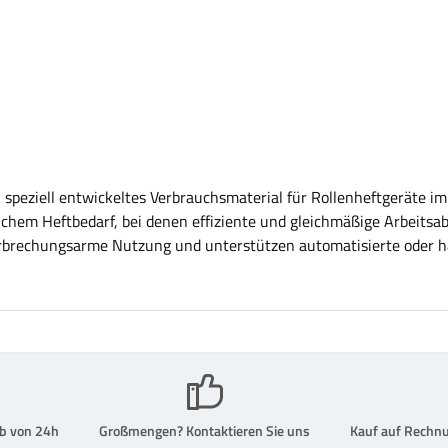
speziell entwickeltes Verbrauchsmaterial für Rollenheftgeräte im
hem Heftbedarf, bei denen effiziente und gleichmäßige Arbeitsablä
rbrechungsarme Nutzung und unterstützen automatisierte oder ha
erbindungen bei Kartonagen und Materialien. Die große Verpackung
urch seltenes Nachladen – ideal für Arbeitsumgebungen mit hohem 
e effiziente Lösung für strukturierte und leistungsfähige Abläufe. Vorteile
erte Prozesse Industrie- und
lb von 24h
Großmengen? Kontaktieren Sie uns
Kauf auf Rechnu