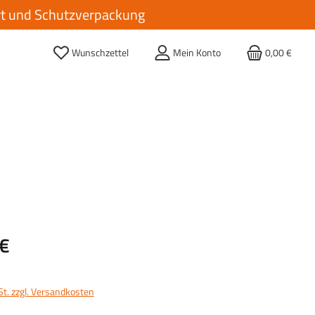
ort und Schutzverpackung
Wunschzettel
Mein Konto
0,00 €
s:
€
St. zzgl. Versandkosten