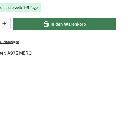
ar, Lieferzeit: 1-3 Tage
 Gib den gewünschten Wert ein oder benutze die Schaltflächen um die Anzahl 
In den Warenkorb
el hinzufügen
er:
A97G.MER.3