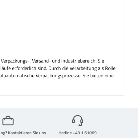
 Verpackungs-, Versand- und Industriebereich. Sie
ufe erforderlich sind. Durch die Verarbeitung als Rolle
lbautomatische Verpackungsprozesse. Sie bieten eine
seinheit mit 20.000 Stück ist auf den professionellen
Durchsatz. Ob im Versand, in der Logistik oder in der
 Rollenheftklammern für
ng? Kontaktieren Sie uns
Hotline +43 1 61069