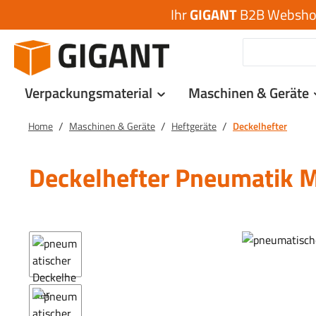
Ihr
GIGANT
B2B Webshop 
 Hauptinhalt springen
Zur Suche springen
Zur Hauptnavigation springen
Verpackungsmaterial
Maschinen & Geräte
/
/
/
Home
Maschinen & Geräte
Heftgeräte
Deckelhefter
Deckelhefter Pneumatik
Bildergalerie überspringen