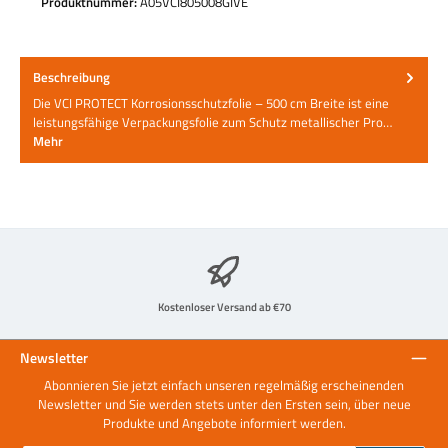
Produktnummer:
A05VCI805008GIVE
Beschreibung
Die VCI PROTECT Korrosionsschutzfolie – 500 cm Breite ist eine
leistungsfähige Verpackungsfolie zum Schutz metallischer Pro…
Mehr
Kostenloser Versand ab €70
Newsletter
Abonnieren Sie jetzt einfach unseren regelmäßig erscheinenden
Newsletter und Sie werden stets unter den Ersten sein, über neue
Produkte und Angebote informiert werden.