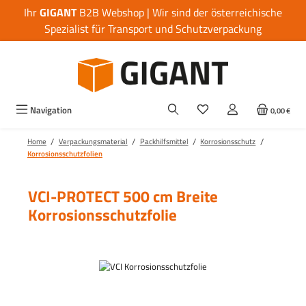
Ihr
GIGANT
B2B Webshop | Wir sind der österreichische
Zum Hauptinhalt springen
Spezialist für Transport und Schutzverpackung
Navigation
0,00 €
/
/
/
/
Home
Verpackungsmaterial
Packhilfsmittel
Korrosionsschutz
Korrosionsschutzfolien
VCI-PROTECT 500 cm Breite
Korrosionsschutzfolie
Bildergalerie überspringen