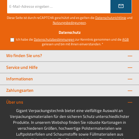
E-
Mail-
Adresse
*
Diese Seite ist durch reCAPTCHA geschützt und es gelten die
Datenschutzrichtlinie
und
Nutzungsbedingungen
.
Datenschutz
Ich habe die
Datenschutzbestimmungen
zur Kenntnis genommen und die
AGB
gelesen und bin mit ihnen einverstanden.
*
Wo finden Sie uns?
Service und Hilfe
Informationen
Zahlungsarten
Über uns
Gigant Verpackungstechnik bietet eine vielfältige Auswahl an
Verpackungsmaterialien für den sicheren Schutz unterschiedlichster
Produkte. In unserem Webshop finden Sie robuste Kartonagen in
verschiedenen Größen, hochwertige Polstermaterialien wie
Luftpolsterfolien und Schaumstoffe sowie Füllmaterialien aus