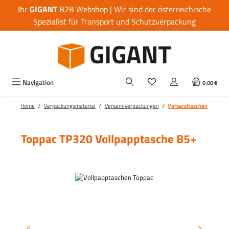
Ihr
GIGANT
B2B Webshop | Wir sind der österreichische
Zum Hauptinhalt springen
Spezialist für Transport und Schutzverpackung
Navigation
0,00 €
/
/
/
Home
Verpackungsmaterial
Versandverpackungen
Versandtaschen
Toppac TP320 Vollpapptasche B5+
Bildergalerie überspringen