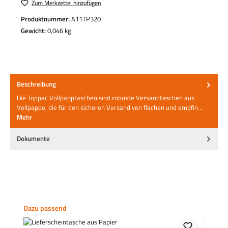
Zum Merkzettel hinzufügen
Produktnummer:
A11TP320
Gewicht:
0,046 kg
Beschreibung
Die Toppac Vollpapptaschen sind robuste Versandtaschen aus
Vollpappe, die für den sicheren Versand von flachen und empfin…
Mehr
Dokumente
Produktgalerie überspringen
Dazu passend