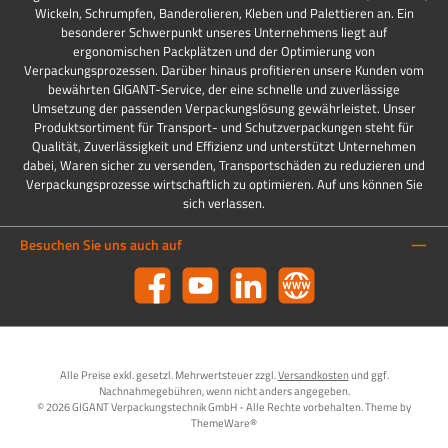
Wickeln, Schrumpfen, Banderolieren, Kleben und Palettieren an. Ein
besonderer Schwerpunkt unseres Unternehmens liegt auf
ergonomischen Packplätzen und der Optimierung von
Verpackungsprozessen. Darüber hinaus profitieren unsere Kunden vom
bewährten GIGANT-Service, der eine schnelle und zuverlässige
Umsetzung der passenden Verpackungslösung gewährleistet. Unser
Produktsortiment für Transport- und Schutzverpackungen steht für
Qualität, Zuverlässigkeit und Effizienz und unterstützt Unternehmen
dabei, Waren sicher zu versenden, Transportschäden zu reduzieren und
Verpackungsprozesse wirtschaftlich zu optimieren. Auf uns können Sie
sich verlassen.
Besuchen Sie uns auch auf
Facebook
YouTube
LinkedIn
Website
Alle Preise exkl. gesetzl. Mehrwertsteuer zzgl.
Versandkosten
und ggf.
Nachnahmegebühren, wenn nicht anders angegeben.
© 2026 GIGANT Verpackungstechnik GmbH - Alle Rechte vorbehalten. Theme by
ThemeWare®