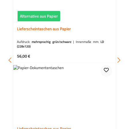
Alternative aus Papier
Lieferscheintaschen aus Papier
Aufdruck:
mehrsprachig grün/schwarz
|
Innenmaße mm:
LD
(228x120)
Regulärer Preis:
56,00 €
Lieferscheintaschen aus Papier