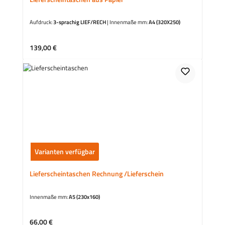
Aufdruck:
3-sprachig LIEF/RECH
|
Innenmaße mm:
A4 (320X250)
Regulärer Preis:
139,00 €
Varianten verfügbar
Lieferscheintaschen Rechnung /Lieferschein
Innenmaße mm:
A5 (230x160)
Regulärer Preis:
66,00 €