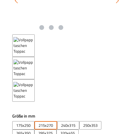
auswählen
Größe in mm
175x250
215x270
240x315
250x353
265x350
295x375
320x455