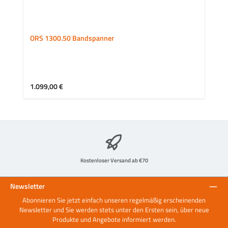
ORS 1300.50 Bandspanner
Regulärer Preis:
1.099,00 €
Kostenloser Versand ab €70
Newsletter
Abonnieren Sie jetzt einfach unseren regelmäßig erscheinenden
Newsletter und Sie werden stets unter den Ersten sein, über neue
Produkte und Angebote informiert werden.