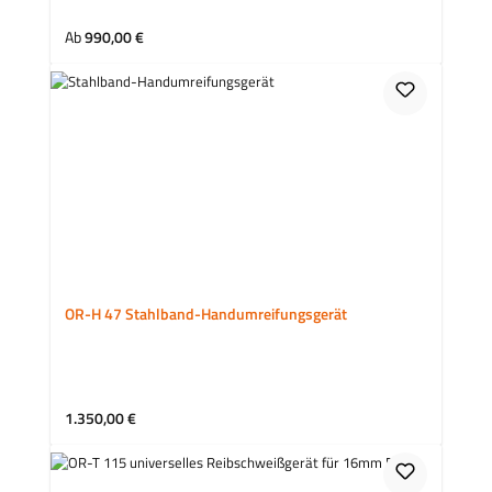
Regulärer Preis:
Ab
990,00 €
OR-H 47 Stahlband-Handumreifungsgerät
Regulärer Preis:
1.350,00 €