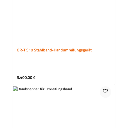
OR-T S19 Stahlband-Handumreifungsgerät
Regulärer Preis:
3.400,00 €