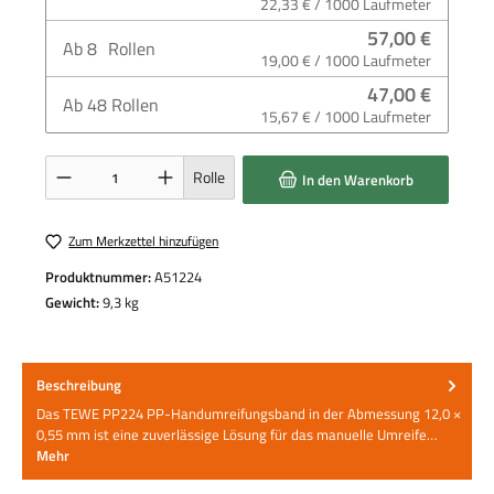
22,33 € / 1000 Laufmeter
57,00 €
Ab
8
Rollen
19,00 € / 1000 Laufmeter
47,00 €
Ab
48
Rollen
15,67 € / 1000 Laufmeter
Produkt Anzahl: Gib den gewünschten Wert ein oder benutze die Schaltflächen um die 
Rolle
In den Warenkorb
Zum Merkzettel hinzufügen
Produktnummer:
A51224
Gewicht:
9,3 kg
Beschreibung
Das TEWE PP224 PP-Handumreifungsband in der Abmessung 12,0 ×
0,55 mm ist eine zuverlässige Lösung für das manuelle Umreife…
Mehr