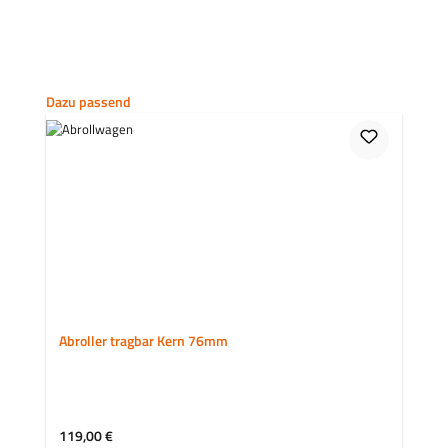
Produktgalerie überspringen
Dazu passend
Abroller tragbar Kern 76mm
Regulärer Preis:
119,00 €