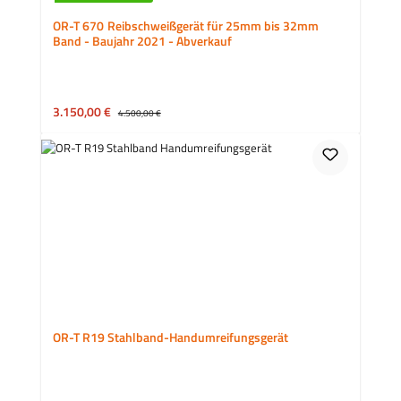
OR-T 670 Reibschweißgerät für 25mm bis 32mm
Band - Baujahr 2021 - Abverkauf
Verkaufspreis:
3.150,00 €
Regulärer Preis:
4.500,00 €
OR-T R19 Stahlband-Handumreifungsgerät