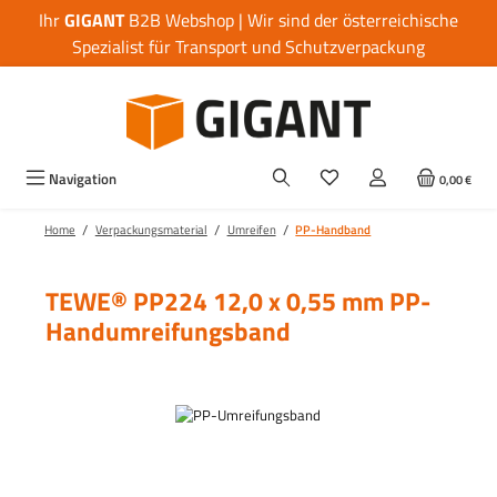
Ihr
GIGANT
B2B Webshop | Wir sind der österreichische
Zum Hauptinhalt springen
Spezialist für Transport und Schutzverpackung
Navigation
0,00 €
/
/
/
Home
Verpackungsmaterial
Umreifen
PP-Handband
TEWE® PP224 12,0 x 0,55 mm PP-
Handumreifungsband
Bildergalerie überspringen