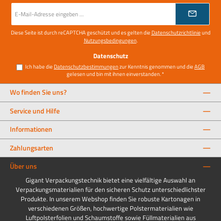
E-
Mail-
Adresse
*
Diese Seite ist durch reCAPTCHA geschützt und es gelten die
Datenschutzrichtlinie
und
Nutzungsbedingungen
.
Datenschutz
Ich habe die
Datenschutzbestimmungen
zur Kenntnis genommen und die
AGB
gelesen und bin mit ihnen einverstanden.
*
Wo finden Sie uns?
Service und Hilfe
Informationen
Zahlungsarten
Über uns
Gigant Verpackungstechnik bietet eine vielfältige Auswahl an
Verpackungsmaterialien für den sicheren Schutz unterschiedlichster
Produkte. In unserem Webshop finden Sie robuste Kartonagen in
verschiedenen Größen, hochwertige Polstermaterialien wie
Luftpolsterfolien und Schaumstoffe sowie Füllmaterialien aus