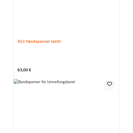
H22 Handspanner leicht
Regulärer Preis:
63,00 €