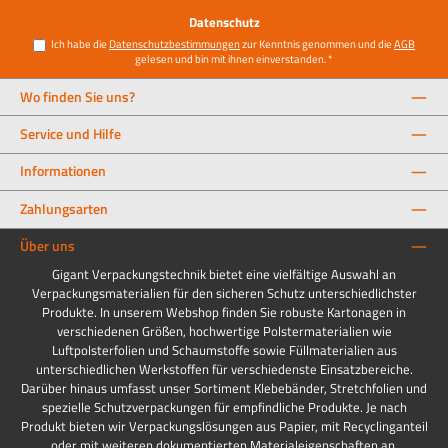
Datenschutz
Ich habe die
Datenschutzbestimmungen
zur Kenntnis genommen und die
AGB
gelesen und bin mit ihnen einverstanden.
*
Wo finden Sie uns?
Service und Hilfe
Informationen
Zahlungsarten
Über uns
Gigant Verpackungstechnik bietet eine vielfältige Auswahl an
Verpackungsmaterialien für den sicheren Schutz unterschiedlichster
Produkte. In unserem Webshop finden Sie robuste Kartonagen in
verschiedenen Größen, hochwertige Polstermaterialien wie
Luftpolsterfolien und Schaumstoffe sowie Füllmaterialien aus
unterschiedlichen Werkstoffen für verschiedenste Einsatzbereiche.
Darüber hinaus umfasst unser Sortiment Klebebänder, Stretchfolien und
spezielle Schutzverpackungen für empfindliche Produkte. Je nach
Produkt bieten wir Verpackungslösungen aus Papier, mit Recyclinganteil
oder mit weiteren dokumentierten Materialeigenschaften an.