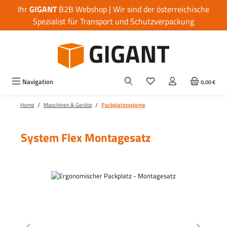
Ihr
GIGANT
B2B Webshop | Wir sind der österreichische
Zum Hauptinhalt springen
Spezialist für Transport und Schutzverpackung
Navigation
0,00 €
/
/
Home
Maschinen & Geräte
Packplatzsysteme
System Flex Montagesatz
Bildergalerie überspringen