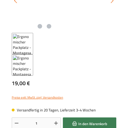
Regulärer Preis:
19,00 €
Preise exkl. MwSt. zzgl. Versandkosten
Versandfertig in 20 Tagen, Lieferzeit 3-4 Wochen
Produkt Anzahl: Gib den gewünschten Wert ein oder benutze die Schaltflächen um die 
In den Warenkorb