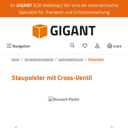
Ihr
GIGANT
B2B Webshop | Wir sind der österreichische
Zum Hauptinhalt springen
Spezialist für Transport und Schutzverpackung
Navigation
0,00 €
/
/
/
Home
Verpackungsmaterial
Ladungssicherung
Staupolster
Staupolster mit Cross-Ventil
Bildergalerie überspringen