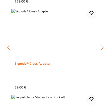
Regulärer Preis:
759,00 €
Signode® Cross Adapter
Regulärer Preis:
59,00 €