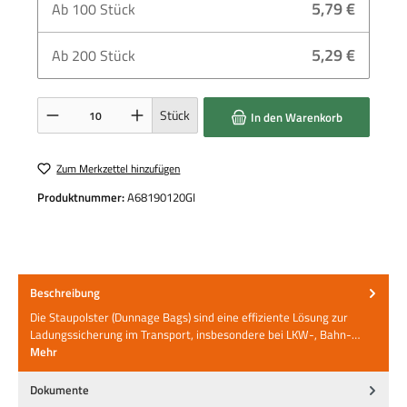
5,79 €
Ab
100
Stück
5,29 €
Ab
200
Stück
Produkt Anzahl: Gib den gewünschten Wert ein oder benutze die Schaltflächen um die 
Stück
In den Warenkorb
Zum Merkzettel hinzufügen
Produktnummer:
A68190120GI
Beschreibung
Die Staupolster (Dunnage Bags) sind eine effiziente Lösung zur
Ladungssicherung im Transport, insbesondere bei LKW-, Bahn-…
Mehr
Dokumente