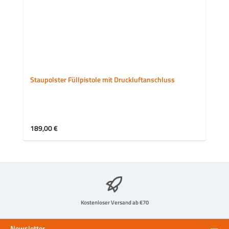
Staupolster Füllpistole mit Druckluftanschluss
Regulärer Preis:
189,00 €
Kostenloser Versand ab €70
Newsletter