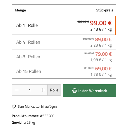
Menge
Stückpreis
99,00 €
120,00 €
Ab
1
Rolle
2,48 € / 1 kg
89,00 €
108,00 €
Ab
4
Rollen
2,23 € / 1 kg
79,00 €
94,00 €
Ab
8
Rollen
1,98 € / 1 kg
69,00 €
81,00 €
Ab
15
Rollen
1,73 € / 1 kg
Produkt Anzahl: Gib den gewünschten Wert ein oder benutze die Schaltflächen um die 
Rolle
In den Warenkorb
Zum Merkzettel hinzufügen
Produktnummer:
A533280
Gewicht:
25 kg