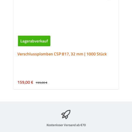
Lagerabverkauf
Verschlussplomben CSP 817, 32 mm | 1000 Stück
Verkaufspreis:
159,00 €
Regulärer Preis:
199,00 €
Kostenloser Versand ab €70