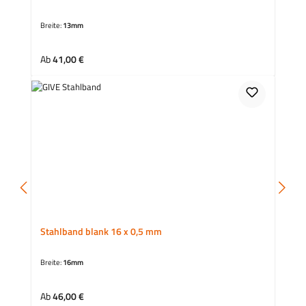
Breite:
13mm
Regulärer Preis:
Ab
41,00 €
Stahlband blank 16 x 0,5 mm
Breite:
16mm
Regulärer Preis:
Ab
46,00 €