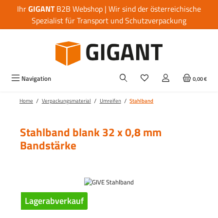
Ihr
GIGANT
B2B Webshop | Wir sind der österreichische
Zum Hauptinhalt springen
Spezialist für Transport und Schutzverpackung
Navigation
0,00 €
/
/
/
Home
Verpackungsmaterial
Umreifen
Stahlband
Stahlband blank 32 x 0,8 mm
Bandstärke
Bildergalerie überspringen
Lagerabverkauf