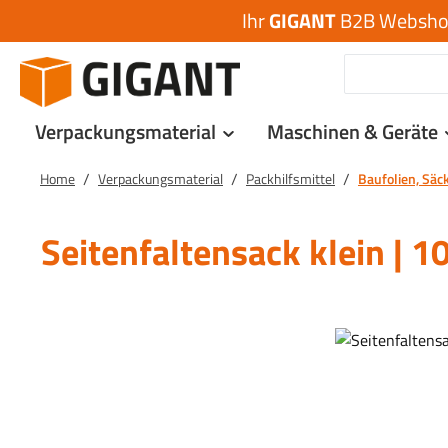
Ihr
GIGANT
B2B Webshop 
 Hauptinhalt springen
Zur Suche springen
Zur Hauptnavigation springen
Verpackungsmaterial
Maschinen & Geräte
/
/
/
Home
Verpackungsmaterial
Packhilfsmittel
Baufolien, Säc
Seitenfaltensack klein | 
Bildergalerie überspringen