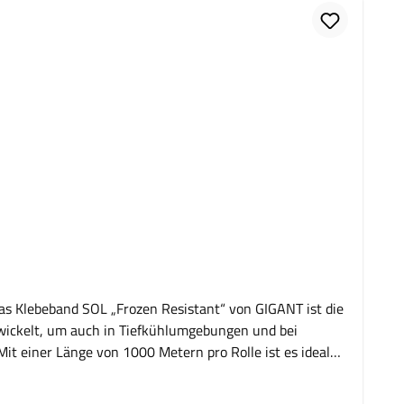
s Klebeband SOL „Frozen Resistant“ von GIGANT ist die
twickelt, um auch in Tiefkühlumgebungen und bei
it einer Länge von 1000 Metern pro Rolle ist es ideal
l.Produkt-Highlights und VorteileExtrem
iegelung selbst bei Temperaturen, bei denen