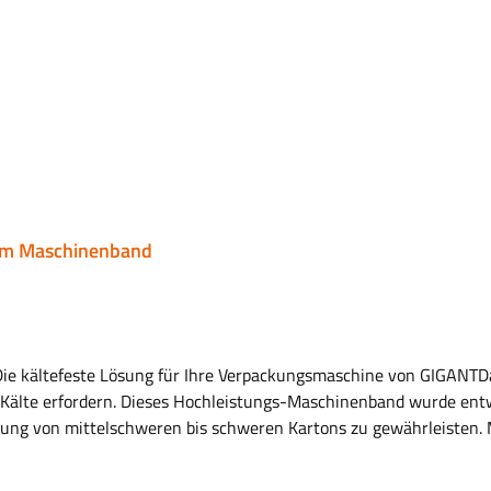
0 m Maschinenband
ie kältefeste Lösung für Ihre Verpackungsmaschine von GIGANTDa
e Kälte erfordern. Dieses Hochleistungs-Maschinenband wurde en
ung von mittelschweren bis schweren Kartons zu gewährleisten. M
inen und sorgt für maximale Effizienz und minimale Rollenwechse
lierung des Klebers garantiert eine zuverlässige Haftung und Vers