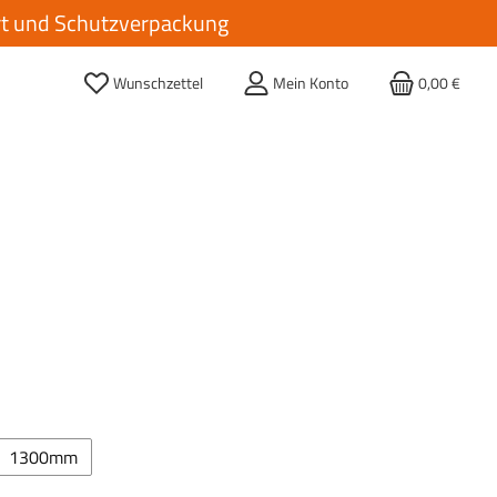
ort und Schutzverpackung
Wunschzettel
Mein Konto
0,00 €
hlen
1300mm