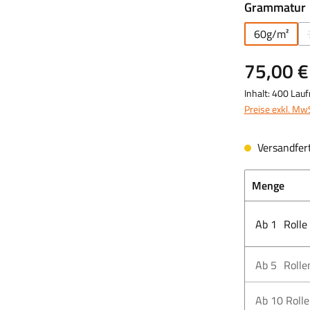
Grammatur
60g/m²
75,00 €
Inhalt:
400 Lau
Preise exkl. Mw
Versandfert
Menge
Ab
1
Rolle
Ab
5
Rolle
Ab
10
Roll