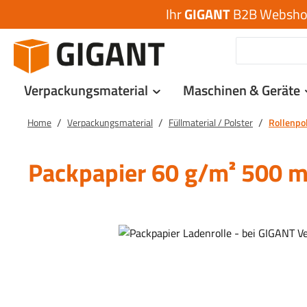
Ihr
GIGANT
B2B Webshop 
 Hauptinhalt springen
Zur Suche springen
Zur Hauptnavigation springen
Verpackungsmaterial
Maschinen & Geräte
/
/
/
Home
Verpackungsmaterial
Füllmaterial / Polster
Rollenpo
Packpapier 60 g/m² 500 
Bildergalerie überspringen