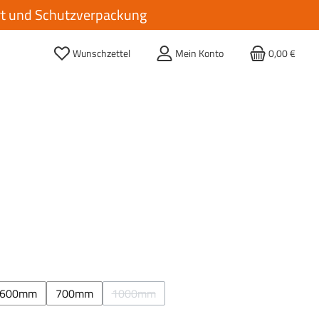
ort und Schutzverpackung
Wunschzettel
Mein Konto
0,00 €
hlen
600mm
700mm
1000mm
(Diese Option ist zurzeit nicht verfügbar.)