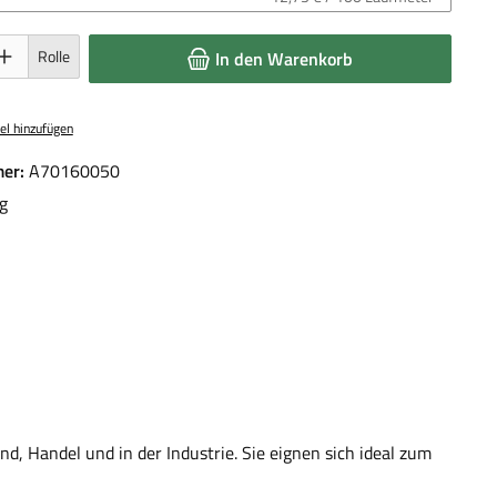
 Gib den gewünschten Wert ein oder benutze die Schaltflächen um die Anzahl 
Rolle
In den Warenkorb
el hinzufügen
er:
A70160050
g
d, Handel und in der Industrie. Sie eignen sich ideal zum