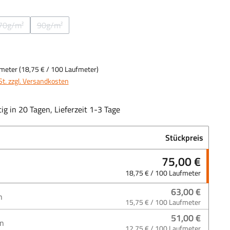
auswählen
70g/m²
90g/m²
(Diese Option ist zurzeit nicht verfügbar.)
(Diese Option ist zurzeit nicht verfügbar.)
fmeter
(
18,75 €
/ 100 Laufmeter)
St. zzgl. Versandkosten
ig in 20 Tagen, Lieferzeit 1-3 Tage
Stückpreis
75,00 €
18,75 € / 100 Laufmeter
63,00 €
n
15,75 € / 100 Laufmeter
51,00 €
en
12,75 € / 100 Laufmeter