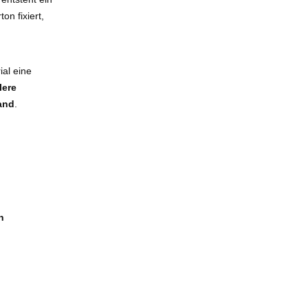
on fixiert,
ial eine
lere
and
.
n