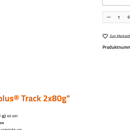
Produkt Anzahl:
Zum Merkzett
Produktnumm
lus® Track 2x80g"
 g)
ist ein
en
entsteht ein