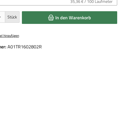
35,36 € / 100 Laufmeter
 Gib den gewünschten Wert ein oder benutze die Schaltflächen um die Anzahl 
Stück
In den Warenkorb
el hinzufügen
er:
A01TR1602802R