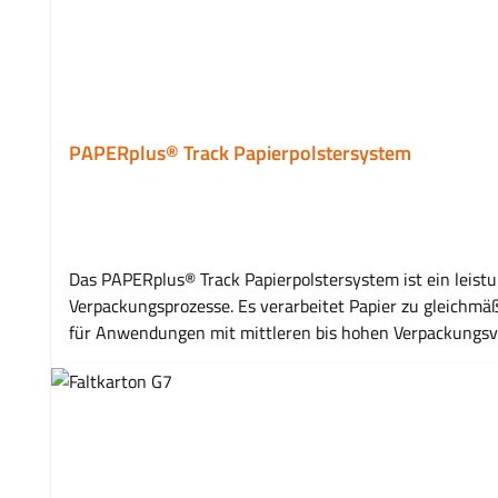
PAPERplus® Track Papierpolstersystem
Das PAPERplus® Track Papierpolstersystem ist ein leistu
Verpackungsprozesse. Es verarbeitet Papier zu gleichmäß
für Anwendungen mit mittleren bis hohen Verpackungsvol
gleichmäßige Polsterbildung unterstützt es effiziente und standardisierte Verpackungsabläufe. 
Fixieren und Hohlraumfüllung Unterstützt strukturierte und effiziente Verpackungsprozesse Ideal für kontinuierliche Anwendungen Flexibel einsetzbar für unterschiedliche
Verpackungsanforderungen Für mittlere bis hohe Verpackungsvolumen geeignet Anwendungsbereiche Hohlraumfüllung in Versandkartons Fixierung von Produkten im Karton
Polsterung empfindlicher Waren E-Commerce und Versandabwicklung Industrielle Verpackungsprozesse Eigenschaften Produkttyp: Papierpolstersystem / Verpackungsmaschine
System: PAPERplus® Track Erzeugt gleichmäßige, formstabile Papierpolster Für kontinuierliche Anwendung geeignet Unterstützt effiziente Verpackungsabläufe Kompatibel mit
entsprechenden Papierqualitäten Häufig gestellte Frage