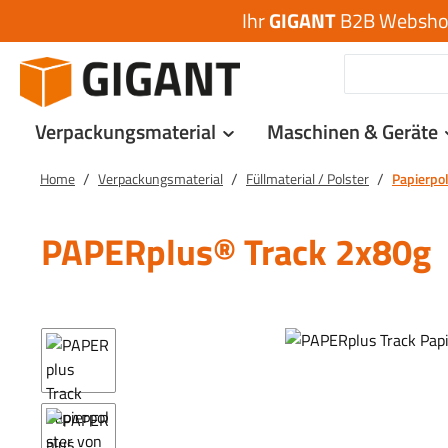
Ihr
GIGANT
B2B Webshop 
 Hauptinhalt springen
Zur Suche springen
Zur Hauptnavigation springen
Verpackungsmaterial
Maschinen & Geräte
/
/
/
Home
Verpackungsmaterial
Füllmaterial / Polster
Papierpo
PAPERplus® Track 2x80g
Bildergalerie überspringen