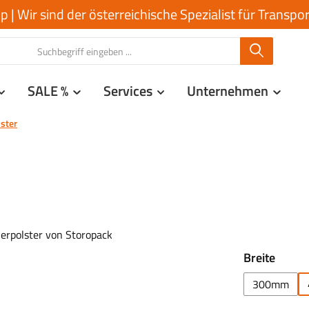
| Wir sind der österreichische Spezialist für Transp
SALE %
Services
Unternehmen
lster
auswä
Breite
300mm