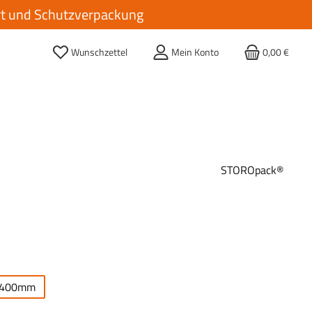
ort und Schutzverpackung
Wunschzettel
Mein Konto
0,00 €
STOROpack®
hlen
400mm