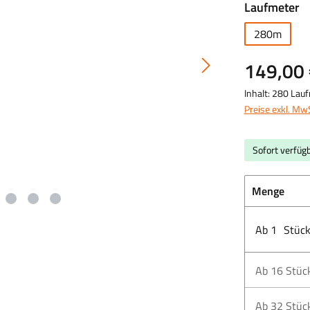
a
Laufmeter
280m
149,00 
Inhalt:
280 Lau
Preise exkl. Mw
Sofort verfügb
Menge
Ab
1
Stüc
Ab
16
Stüc
Ab
32
Stüc