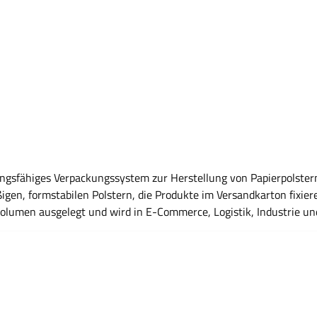
ngsfähiges Verpackungssystem zur Herstellung von Papierpolstern 
igen, formstabilen Polstern, die Produkte im Versandkarton fixie
umen ausgelegt und wird in E-Commerce, Logistik, Industrie und
Vorteile Erzeugt gleichmäßige und stabile Papierpolster Geeignet für Polstern,
n Was ist das PAPERplus® Track System? Ein Verpackungssystem z