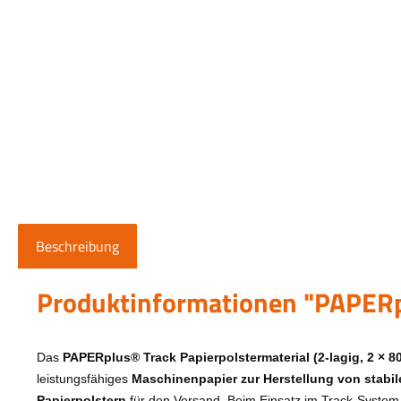
Beschreibung
Produktinformationen "PAPERp
Das
PAPERplus® Track Papierpolstermaterial (2-lagig, 2 × 80
leistungsfähiges
Maschinenpapier zur Herstellung von stabil
Papierpolstern
für den Versand. Beim Einsatz im Track-System 