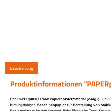
Beschreibung
Produktinformationen "PAPERp
Das
PAPERplus® Track Papierpolstermaterial (2-lagig, 2 × 80
leistungsfähiges
Maschinenpapier zur Herstellung von stabil
Papierpolstern
für den Versand. Beim Einsatz im Track-System 