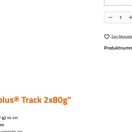
Produkt Anzahl:
Zum Merkzett
Produktnumm
lus® Track 2x80g"
 g)
ist ein
en
entsteht ein