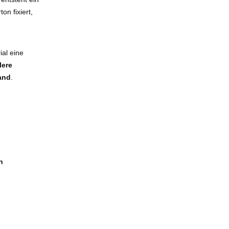
on fixiert,
ial eine
lere
and
.
n