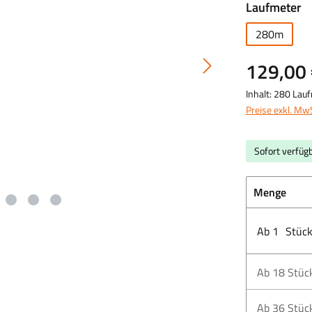
a
Laufmeter
280m
129,00 
Inhalt:
280 Lau
Preise exkl. Mw
Sofort verfügb
Menge
Ab
1
Stüc
Ab
18
Stüc
Ab
36
Stüc