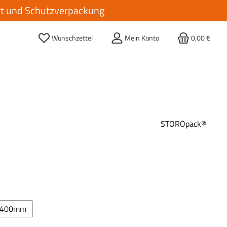
ort und Schutzverpackung
Wunschzettel
Mein Konto
0,00 €
STOROpack®
hlen
400mm