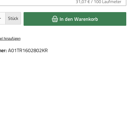
31,07 € / 100 Laufmeter
 Gib den gewünschten Wert ein oder benutze die Schaltflächen um die Anzahl 
Stück
In den Warenkorb
el hinzufügen
er:
A01TR1602802KR