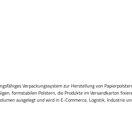
ngsfähiges Verpackungssystem zur Herstellung von Papierpolstern 
igen, formstabilen Polstern, die Produkte im Versandkarton fixie
umen ausgelegt und wird in E-Commerce, Logistik, Industrie und
Vorteile Erzeugt gleichmäßige und stabile Papierpolster Geeignet für Polstern,