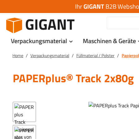
Ihr
GIGANT
B2B Webshop 
 Hauptinhalt springen
Zur Suche springen
Zur Hauptnavigation springen
Verpackungsmaterial
Maschinen & Geräte
/
/
/
Home
Verpackungsmaterial
Füllmaterial / Polster
Papierpo
PAPERplus® Track 2x80g
Bildergalerie überspringen