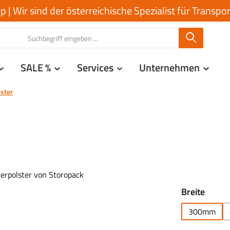
| Wir sind der österreichische Spezialist für Transp
SALE %
Services
Unternehmen
lster
auswä
Breite
300mm