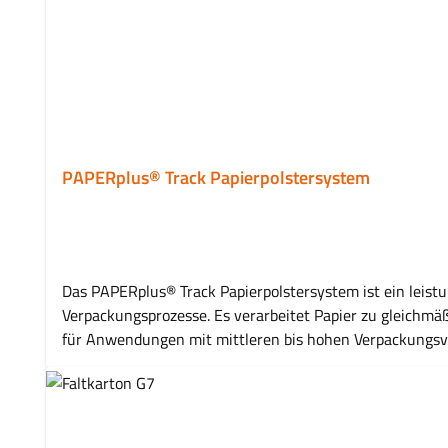
PAPERplus® Track Papierpolstersystem
Das PAPERplus® Track Papierpolstersystem ist ein leistu
Verpackungsprozesse. Es verarbeitet Papier zu gleichmäß
für Anwendungen mit mittleren bis hohen Verpackungsvol
gleichmäßige Polsterbildung unterstützt es effiziente und standardisierte Verpackungsabläufe. 
Fixieren und Hohlraumfüllung Unterstützt strukturierte und effiziente Verpackungsprozesse Ideal für kontinuierliche Anwendungen Flexibel einsetzbar für unterschiedliche
Verpackungsanforderungen Für mittlere bis hohe Verpackungsvolumen geeignet Anwendungsbereiche Hohlraumfüllung in Versandkartons Fixierung von Produkten im Karton
Polsterung empfindlicher Waren E-Commerce und Versandabwicklung Industrielle Verpackungsprozesse Eigenschaften Produkttyp: Papierpolstersystem / Verpackungsmaschine