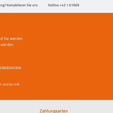
ng? Kontaktieren Sie uns
Hotline +43 1 61069
nd Sie werden
 werden.
gsbedingungen
.
n und bin mit
Zahlungsarten