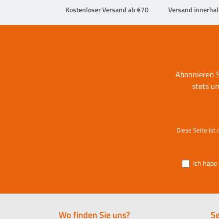
Kostenloser Versand ab €70
Versand innerha
Abonnieren S
stets u
Diese Seite is
Ich habe
Wo finden Sie uns?
Se