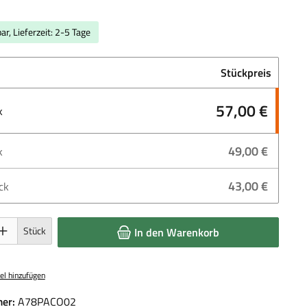
ar, Lieferzeit: 2-5 Tage
Stückpreis
57,00 €
k
49,00 €
k
43,00 €
ck
 Gib den gewünschten Wert ein oder benutze die Schaltflächen um die Anzahl 
Stück
In den Warenkorb
el hinzufügen
er:
A78PACO02