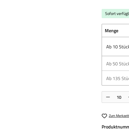
Sofort verfügb
Menge
Ab
10
Stüc
Ab
50
Stüc
Ab
135
Stü
Produkt Anzahl:
Zum Merkzett
Produktnumm