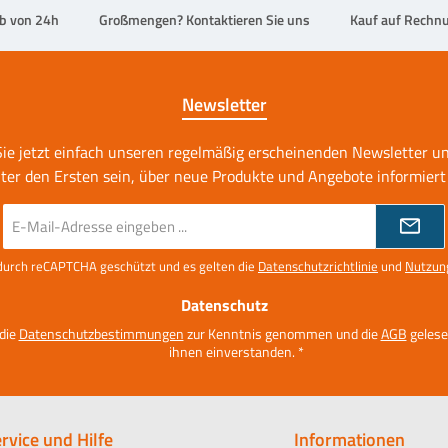
lb von 24h
Großmengen? Kontaktieren Sie uns
Kauf auf Rechnu
Newsletter
ie jetzt einfach unseren regelmäßig erscheinenden Newsletter u
nter den Ersten sein, über neue Produkte und Angebote informiert
E-
Mail-
Adresse
t durch reCAPTCHA geschützt und es gelten die
Datenschutzrichtlinie
und
Nutzun
*
Datenschutz
 die
Datenschutzbestimmungen
zur Kenntnis genommen und die
AGB
gelese
ihnen einverstanden.
*
rvice und Hilfe
Informationen