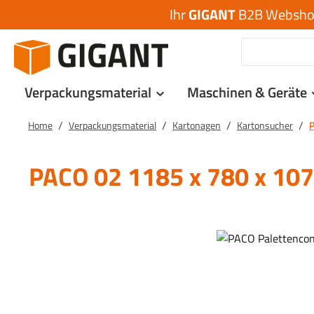
Ihr
GIGANT
B2B Webshop 
 Hauptinhalt springen
Zur Suche springen
Zur Hauptnavigation springen
Verpackungsmaterial
Maschinen & Geräte
/
/
/
/
Home
Verpackungsmaterial
Kartonagen
Kartonsucher
P
PACO 02 1185 x 780 x 10
Bildergalerie überspringen