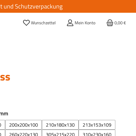
ort und Schutzverpackung
Wunschzettel
Mein Konto
0,00 €
ss
auswählen
 mm
0
200x200x100
210x180x130
213x153x109
0
260x220x130
305x215x220
310x230x160