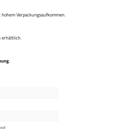
 hohem Verpackungsaufkommen.
n
erhältlich.
ckung
.
und