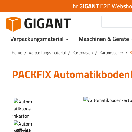
Ihr
GIGANT
B2B Webshop 
 Hauptinhalt springen
Zur Suche springen
Zur Hauptnavigation springen
Verpackungsmaterial
Maschinen & Geräte
/
/
/
/
Home
Verpackungsmaterial
Kartonagen
Kartonsucher
S
PACKFIX Automatikbodenk
Bildergalerie überspringen