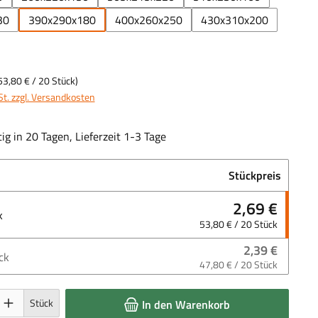
30
390x290x180
400x260x250
430x310x200
53,80 €
/ 20 Stück)
St. zzgl. Versandkosten
ig in 20 Tagen, Lieferzeit 1-3 Tage
Stückpreis
2,69 €
k
53,80 € / 20 Stück
2,39 €
ck
47,80 € / 20 Stück
 Gib den gewünschten Wert ein oder benutze die Schaltflächen um die Anzahl 
Stück
In den Warenkorb