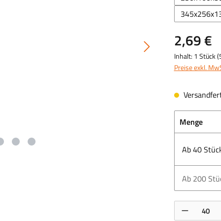
345x256x1
2,69 €
Inhalt:
1 Stück
(
Preise exkl. Mw
Versandfert
Menge
Ab
40
Stüc
Ab
200
Stü
Produkt Anzahl: