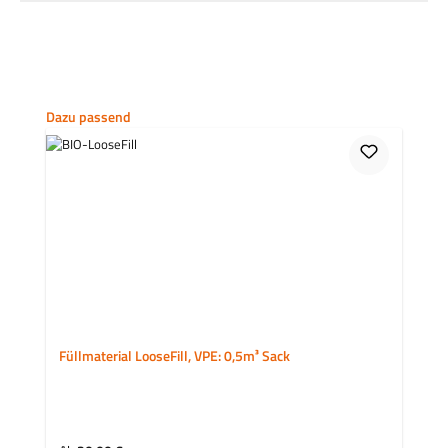
Produktgalerie überspringen
Dazu passend
Füllmaterial LooseFill, VPE: 0,5m³ Sack