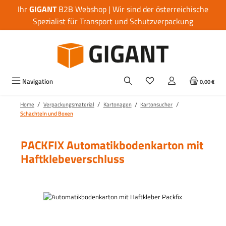
Ihr
GIGANT
B2B Webshop | Wir sind der österreichische
Zum Hauptinhalt springen
Spezialist für Transport und Schutzverpackung
Navigation
0,00 €
/
/
/
/
Home
Verpackungsmaterial
Kartonagen
Kartonsucher
Schachteln und Boxen
PACKFIX Automatikbodenkarton mit
Haftklebeverschluss
Bildergalerie überspringen