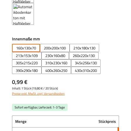
auswählen
Innenmaße mm
160x130x70
200x200x100
210x180x130
213x153x109
230x160x80
260x220x130
305x215x220
310x230x160
345x256x130
390x290x180
400x260x250
430x310x200
0,99 €
Inhalt:
1 Stück
(
19,80 €
/ 20 Stück)
Preise exkl. MwSt. zzgl. Versandkosten
Sofort verfügbar, Lieferzeit: 1-3 Tage
Menge
Stückpreis