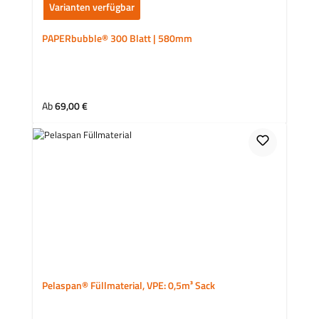
Varianten verfügbar
PAPERbubble® 300 Blatt | 580mm
Regulärer Preis:
Ab
69,00 €
Pelaspan® Füllmaterial, VPE: 0,5m³ Sack