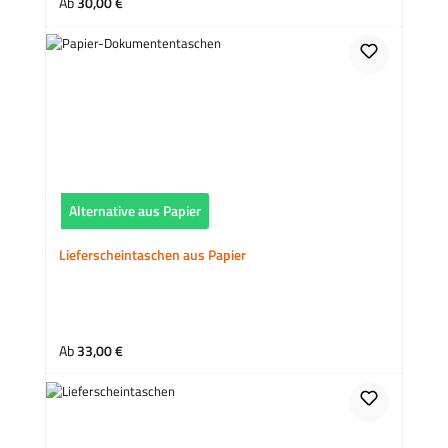
Regulärer Preis:
Ab
30,00 €
Alternative aus Papier
Lieferscheintaschen aus Papier
Regulärer Preis:
Ab
33,00 €