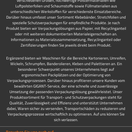
verschiedenen Größen, hochwertige Polstermaterialien wie
Luftpolsterfolien und Schaumstoffe sowie Füllmaterialien aus
unterschiedlichen Werkstoffen für verschiedenste Einsatzbereiche.
Darüber hinaus umfasst unser Sortiment Klebebänder, Stretchfolien und
spezielle Schutzverpackungen für empfindliche Produkte. Je nach
Produkt bieten wir Verpackungslösungen aus Papier, mit Recyclinganteil
oder mit weiteren dokumentierten Materialeigenschaften an.
Informationen zu Materialzusammensetzung, Recyclinganteil oder
Zertifizierungen finden Sie jeweils direkt beim Produkt.
Ergänzend bieten wir Maschinen für die Bereiche Kartonieren, Umreifen,
Wickeln, Schrumpfen, Banderolieren, Kleben und Palettieren an. Ein
besonderer Schwerpunkt unseres Unternehmens liegt auf
ergonomischen Packplätzen und der Optimierung von
Verpackungsprozessen. Darüber hinaus profitieren unsere Kunden vom
bewährten GIGANT-Service, der eine schnelle und zuverlässige
Umsetzung der passenden Verpackungslösung gewährleistet. Unser
Produktsortiment für Transport- und Schutzverpackungen steht für
Qualität, Zuverlässigkeit und Effizienz und unterstützt Unternehmen
dabei, Waren sicher zu versenden, Transportschäden zu reduzieren und
Verpackungsprozesse wirtschaftlich zu optimieren. Auf uns können Sie
sich verlassen.
Besuchen Sie uns auch auf