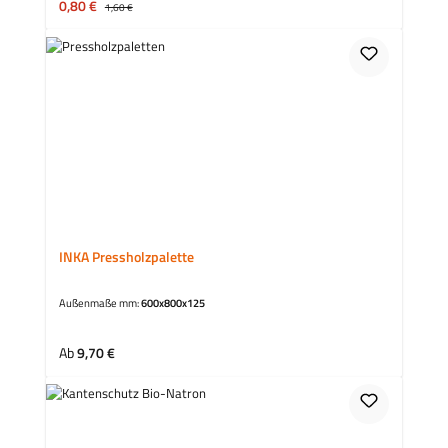
Verkaufspreis:
0,80 €
Regulärer Preis:
1,60 €
INKA Pressholzpalette
Außenmaße mm:
600x800x125
Regulärer Preis:
Ab
9,70 €