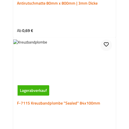
Antirutschmatte 80mm x 800mm | 3mm Dicke
Regulärer Preis:
Ab
0,69 €
Lagerabverkauf
F-7115 Kreuzbandplombe "Sealed" 84x100mm