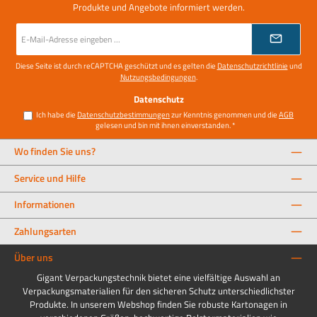
Produkte und Angebote informiert werden.
E-
Mail-
Adresse
*
Diese Seite ist durch reCAPTCHA geschützt und es gelten die
Datenschutzrichtlinie
und
Nutzungsbedingungen
.
Datenschutz
Ich habe die
Datenschutzbestimmungen
zur Kenntnis genommen und die
AGB
gelesen und bin mit ihnen einverstanden.
*
Wo finden Sie uns?
Service und Hilfe
Informationen
Zahlungsarten
Über uns
Gigant Verpackungstechnik bietet eine vielfältige Auswahl an
Verpackungsmaterialien für den sicheren Schutz unterschiedlichster
Produkte. In unserem Webshop finden Sie robuste Kartonagen in