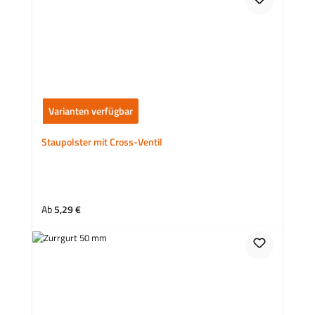
Varianten verfügbar
Staupolster mit Cross-Ventil
Regulärer Preis:
Ab
5,29 €