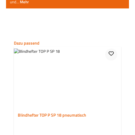
und…
Mehr
Produktgalerie überspringen
Dazu passend
Blindhefter TOP P SP 18 pneumatisch