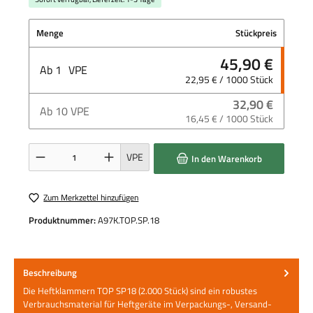
Menge
Stückpreis
45,90 €
Ab
1
VPE
22,95 € / 1000 Stück
32,90 €
Ab
10
VPE
16,45 € / 1000 Stück
Produkt Anzahl: Gib den gewünschten Wert ein oder benutze die Schaltflächen um die 
VPE
In den Warenkorb
Zum Merkzettel hinzufügen
Produktnummer:
A97K.TOP.SP.18
Beschreibung
Die Heftklammern TOP SP18 (2.000 Stück) sind ein robustes
Verbrauchsmaterial für Heftgeräte im Verpackungs-, Versand-