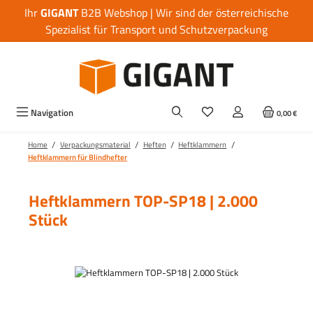
Ihr
GIGANT
B2B Webshop | Wir sind der österreichische
Zum Hauptinhalt springen
Spezialist für Transport und Schutzverpackung
Navigation
0,00 €
/
/
/
/
Home
Verpackungsmaterial
Heften
Heftklammern
Heftklammern für Blindhefter
Heftklammern TOP-SP18 | 2.000
Stück
Bildergalerie überspringen